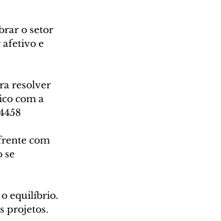
brar o setor 
afetivo e 
a resolver 
ico com a 
 4458
frente com 
 se 
o equilíbrio. 
 projetos. 