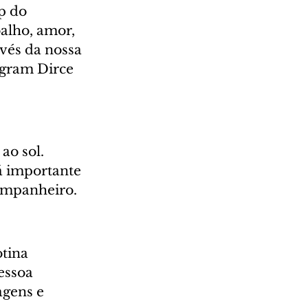
p do 
alho, amor, 
vés da nossa 
agram Dirce 
ao sol. 
á importante 
companheiro.
tina 
essoa 
gens e 