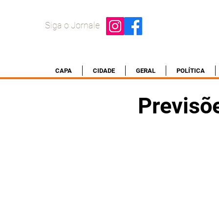
Siga o Jornale
CAPA
CIDADE
GERAL
POLÍTICA
Previsõ