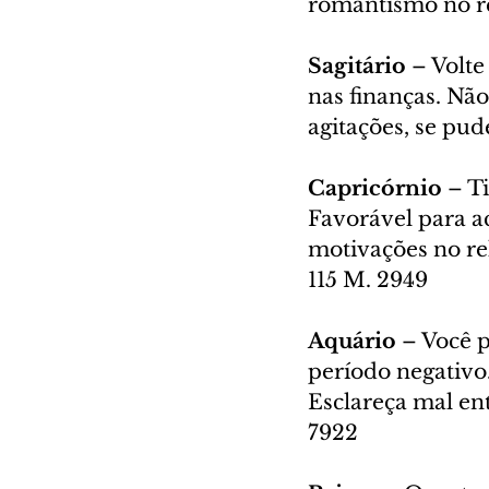
romantismo no re
Sagitário 
– Volte
nas finanças. Não
agitações, se pud
Capricórnio 
– T
Favorável para ac
motivações no re
115 M. 2949
Aquário 
– Você p
período negativo.
Esclareça mal ent
7922