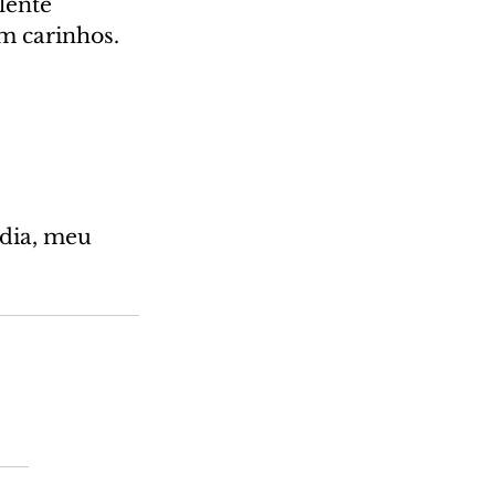
lente 
m carinhos. 
 dia, meu 