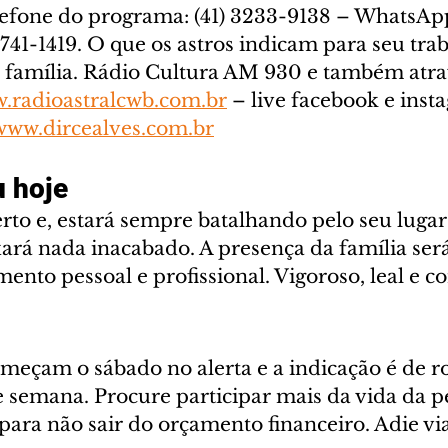
elefone do programa: (41) 3233-9138 – WhatsAp
741-1419. O que os astros indicam para seu trab
e família. Rádio Cultura AM 930 e também atra
.radioastralcwb.com.br
 – live facebook e inst
www.dircealves.com.br
 hoje
rto e, estará sempre batalhando pelo seu lugar 
xará nada inacabado. A presença da família ser
mento pessoal e profissional. Vigoroso, leal e 
meçam o sábado no alerta e a indicação é de ro
e semana. Procure participar mais da vida da p
ara não sair do orçamento financeiro. Adie via