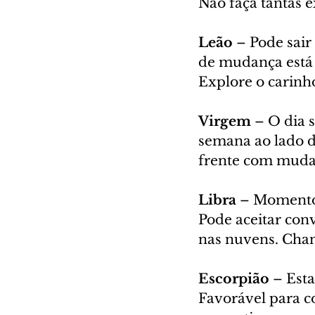
Não faça tantas e
Leão
 – Pode sair
de mudança está 
Explore o carinho
Virgem
 – O dia 
semana ao lado d
frente com mudan
Libra 
– Momento 
Pode aceitar conv
nas nuvens. Chan
Escorpião 
– Esta
Favorável para c