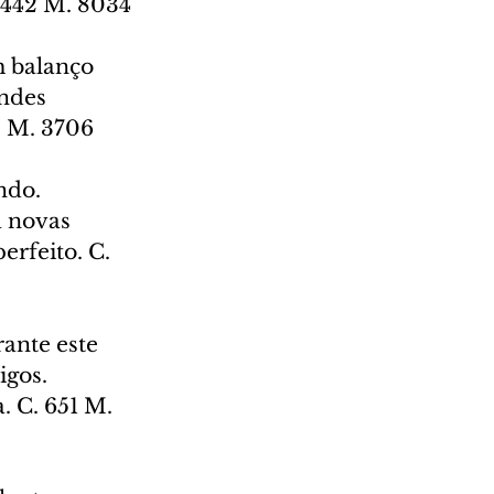
. 442 M. 8034
m balanço 
ndes 
3 M. 3706
ndo. 
á novas 
rfeito. C. 
ante este 
gos. 
 C. 651 M. 