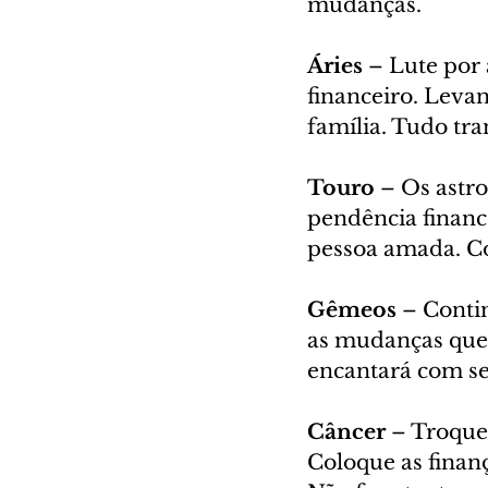
mudanças. 
Áries
 – Lute por 
financeiro. Levan
família. Tudo tra
Touro
 – Os astr
pendência financ
pessoa amada. Co
Gêmeos
 – Conti
as mudanças que 
encantará com seu
Câncer 
– Troque 
Coloque as finanç