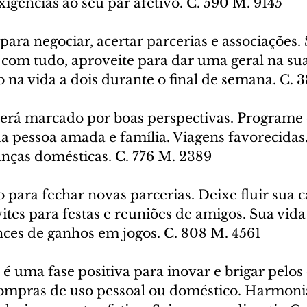
xigências ao seu par afetivo. C. 590 M. 9145
 para negociar, acertar parcerias e associações. 
com tudo, aproveite para dar uma geral na sua
 na vida a dois durante o final de semana. C. 
será marcado por boas perspectivas. Programe o
a pessoa amada e família. Viagens favorecidas.
ças domésticas. C. 776 M. 2389
para fechar novas parcerias. Deixe fluir sua c
ites para festas e reuniões de amigos. Sua vida 
ces de ganhos em jogos. C. 808 M. 4561
 é uma fase positiva para inovar e brigar pelos 
ompras de uso pessoal ou doméstico. Harmonia