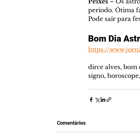
Peixes 
– Os astr
período. Ótima f
Pode sair para fe
Bom Dia Astr
https://www.jorn
dirce alves, bom 
signo, horoscope
Comentários