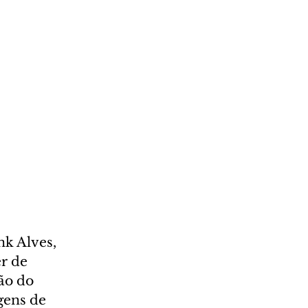
k Alves, 
r de 
ão do 
gens de 