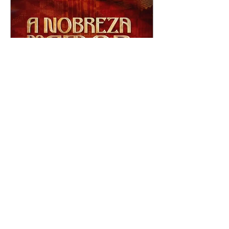
A Nobreza do Amor |
resumo do capítulo de sexta
- 07/08/2026
Omar afirma a Tonho que lutará
pelo amor de Alika. Salma
repreende Miguel e Fátima por
terem sido rudes com Omar.
Maria Helena aconselha Manoel
sobre seu namoro com Ana
Maria. Pressionado, Bakari revela
a Jendal que Chinua esteve em