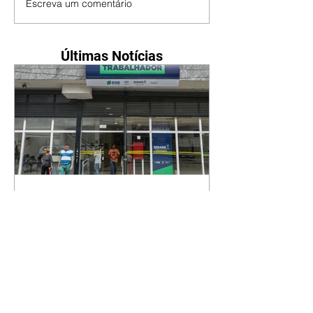
Escreva um comentário
Últimas Notícias
Paraná tem 19.240 vagas
de emprego com carteira
assinada.
10/08/2026 Quase um terço das
oportunidades são para
alimentador de linha de
produção ANPR O Paraná