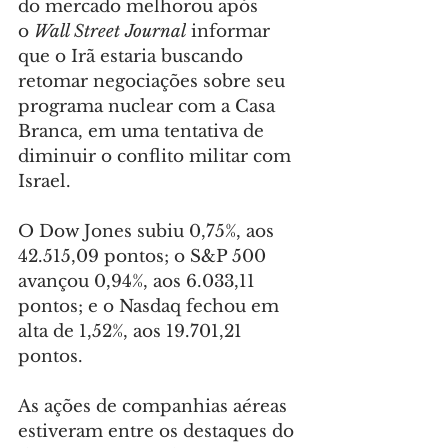
do mercado melhorou após 
o 
Wall Street Journal
 informar 
que o Irã estaria buscando 
retomar negociações sobre seu 
programa nuclear com a Casa 
Branca, em uma tentativa de 
diminuir o conflito militar com 
Israel.
O Dow Jones subiu 0,75%, aos 
42.515,09 pontos; o S&P 500 
avançou 0,94%, aos 6.033,11 
pontos; e o Nasdaq fechou em 
alta de 1,52%, aos 19.701,21 
pontos.
As ações de companhias aéreas 
estiveram entre os destaques do 