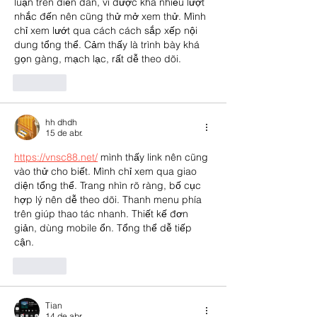
luận trên diễn dàn, vì được khá nhiều lượt 
nhắc đến nên cũng thử mở xem thử. Mình 
chỉ xem lướt qua cách cách sắp xếp nội 
dung tổng thể. Cảm thấy là trình bày khá 
gọn gàng, mạch lạc, rất dễ theo dõi.
Curtir
hh dhdh
15 de abr.
https://vnsc88.net/
 mình thấy link nên cũng 
vào thử cho biết. Mình chỉ xem qua giao 
diện tổng thể. Trang nhìn rõ ràng, bố cục 
hợp lý nên dễ theo dõi. Thanh menu phía 
trên giúp thao tác nhanh. Thiết kế đơn 
giản, dùng mobile ổn. Tổng thể dễ tiếp 
cận.
Curtir
Tian
14 de abr.