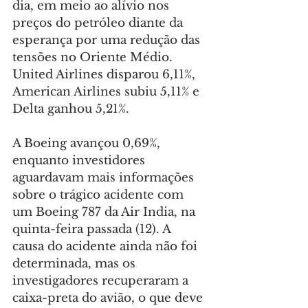
dia, em meio ao alívio nos 
preços do petróleo diante da 
esperança por uma redução das 
tensões no Oriente Médio. 
United Airlines disparou 6,11%, 
American Airlines subiu 5,11% e 
Delta ganhou 5,21%.
A Boeing avançou 0,69%, 
enquanto investidores 
aguardavam mais informações 
sobre o trágico acidente com 
um Boeing 787 da Air India, na 
quinta-feira passada (12). A 
causa do acidente ainda não foi 
determinada, mas os 
investigadores recuperaram a 
caixa-preta do avião, o que deve 