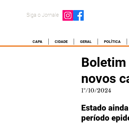
Siga o Jornale
CAPA
CIDADE
GERAL
POLÍTICA
Boletim
novos c
1º/10/2024
Estado ainda
período epid