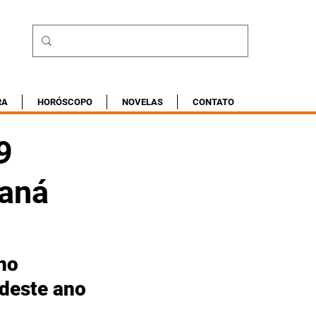
RA
HORÓSCOPO
NOVELAS
CONTATO
9
raná
no 
 deste ano