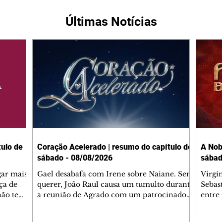
Últimas Notícias
ulo de
Coração Acelerado | resumo do capítulo de
A Nob
sábado - 08/08/2026
sábad
gar mais
Gael desabafa com Irene sobre Naiane. Sem
Virgí
ça de
querer, João Raul causa um tumulto durante
Sebas
 não tem
a reunião de Agrado com um patrocinador.
entre
ia.
Zilá orienta Osmar a seguir Cinara, que
que B
ão de
percebe a movimentação e alerta Ronei.
nega 