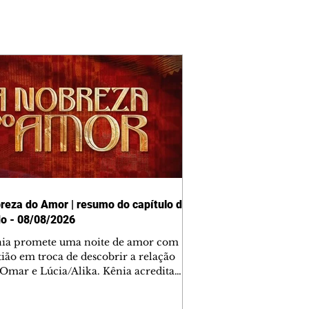
reza do Amor | resumo do capítulo de
o - 08/08/2026
nia promete uma noite de amor com
tião em troca de descobrir a relação
 Omar e Lúcia/Alika. Kênia acredita
inta esteja mesmo ao lado de Jendal, e
o convite para jantar com os dois.