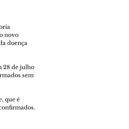
oria 
 o novo 
da doença 
 28 de julho 
firmados sem 
, que é 
 confirmados.