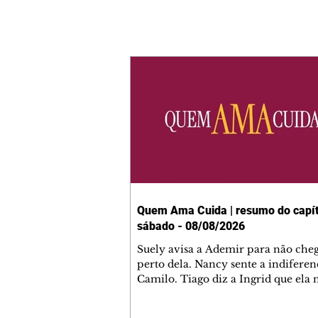
Quem Ama Cuida | resumo do capít
sábado - 08/08/2026
Suely avisa a Ademir para não che
perto dela. Nancy sente a indiferen
Camilo. Tiago diz a Ingrid que ela
competência para presidir a joalher
André conta a Pedro que a associaç