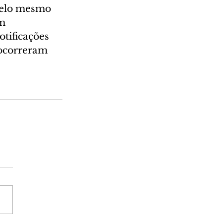
pelo mesmo 
m 
tificações 
 ocorreram 