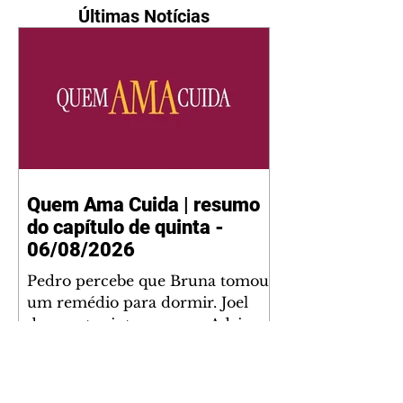
Últimas Notícias
Quem Ama Cuida | resumo
do capítulo de quinta -
06/08/2026
Pedro percebe que Bruna tomou
um remédio para dormir. Joel
demonstra interesse por Adriana.
Fernando elogia Mau Mau. Bia
não gosta quando Brigitte e
Rafael se sentam à mesa com ela