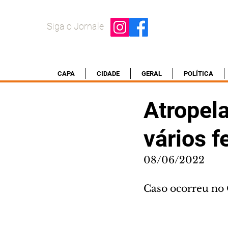
Siga o Jornale
CAPA
CIDADE
GERAL
POLÍTICA
Atropel
vários 
08/06/2022
Caso ocorreu no 