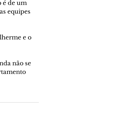
o é de um 
as equipes 
lherme e o 
nda não se 
rtamento 