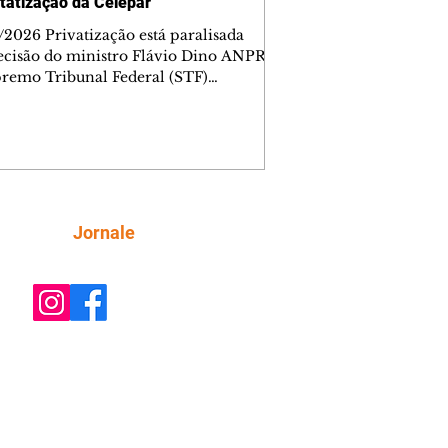
tatização da Celepar
/2026 Privatização está paralisada
ecisão do ministro Flávio Dino ANPR
remo Tribunal Federal (STF)
ou nesta sexta-feira (7) o julgamento
i analisar a decisão liminar que
ndeu o processo de desestatização da
nhia de Tecnologia da Informação e
icação do Paraná (Celepar). A
e, prevista para ocorrer até o dia 18 de
, será feita no âmbito da Ação Direta
Siga
Jornale
constitucionalidade, relatada pelo
ministro Flávio Dino. A liminar fo