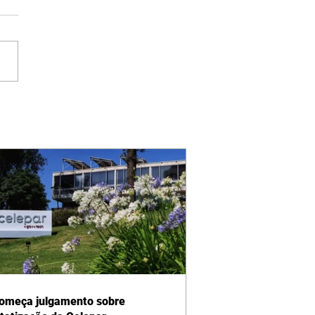
omeça julgamento sobre