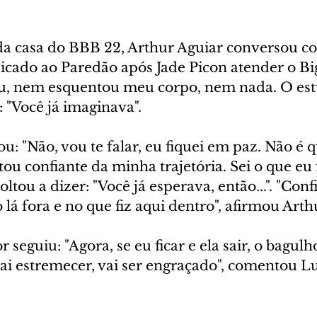
da casa do BBB 22, Arthur Aguiar conversou c
dicado ao Paredão após Jade Picon atender o Bi
u, nem esquentou meu corpo, nem nada. O est
 "Você já imaginava".
: "Não, vou te falar, eu fiquei em paz. Não é q
ou confiante da minha trajetória. Sei o que eu fi
oltou a dizer: "Você já esperava, então...". "Con
 lá fora e no que fiz aqui dentro", afirmou Arth
r seguiu: "Agora, se eu ficar e ela sair, o bagulho
ai estremecer, vai ser engraçado", comentou L