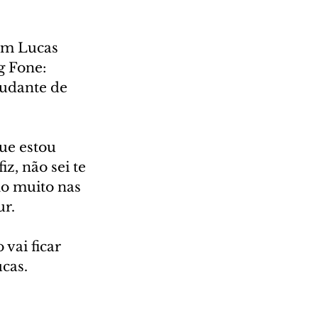
om Lucas 
g Fone: 
udante de 
ue estou 
z, não sei te 
fio muito nas 
ur.
 vai ficar 
ucas.