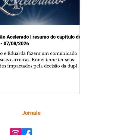
ão Acelerado | resumo do capítulo de
 - 07/08/2026
o e Eduarda fazem um comunicado
suas carreiras. Ronei teme ter seus
ios impactados pela decisão da dupla.
e decide prestar queixa contra
ica. Gael descobre que Naiane passou
ações sigilosas para Talita. Ronei
ra Verônica novamente e descobre
la deixou Bom Retorno. Gael se
ciona com Naiane. Valéria anuncia
e mudará de país, e Eduarda se
Siga
Jornale
upa com Sol. Palhares desconfia de
a em relação a Zilá. Ronei e Cinara
nfia