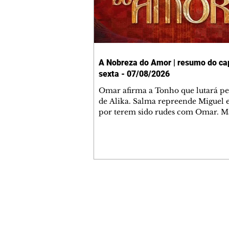
A Nobreza do Amor | resumo do cap
sexta - 07/08/2026
Omar afirma a Tonho que lutará p
de Alika. Salma repreende Miguel 
por terem sido rudes com Omar. M
Helena aconselha Manoel sobre se
namoro com Ana Maria. Pressiona
Bakari revela a Jendal que Chinua 
em terras inimigas. Omar pede que
acompanhe até a agência bancária
alerta Dumi, Akin e Ladisa sobre as
desconfianças de Jendal, que sonda
Contato comercial
sobre seu conselheiro. Chinua suge
mmjornale@gmail.com
Kênia reveja sua decisão de se junta
Telefone: (41) 99978-9956
rebel