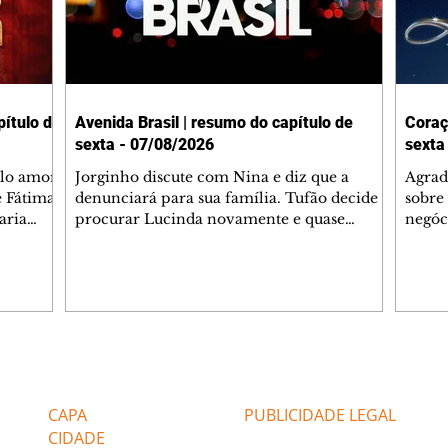
ítulo de
Avenida Brasil | resumo do capítulo de
Coraç
sexta - 07/08/2026
sexta
elo amor
Jorginho discute com Nina e diz que a
Agrad
e Fátima
denunciará para sua família. Tufão decide
sobre 
aria
procurar Lucinda novamente e quase
negóc
u
encontra Nina no lixão. Débora se
Janet
do,
preocupa com Jorginho. Monalisa pede que
Verôn
esteve
Olenka não a deixe sozinha. Tufão
inform
 Alika o
encontra Jorginho e o leva para casa. Max é
procu
. Chinua
hostil com Carminha. Diógenes se irrita
que e
quando Tavinho diz que não negociará o
decep
 Pascoal
passe de Roni por causa de sua sexualidade.
que s
Editorias
Editais Certificados
re que
Janaína admite para Jorginho que Lúcio e
preoc
r aos
Max estavam envolvidos na tentativa de
Cinar
CAPA
PUBLICIDADE LEGAL
assalto à
desco
CIDADE