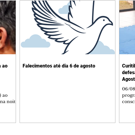
a ao
Falecimentos até dia 6 de agosto
Curit
defes
Agost
06/08
) ao
progr
 na noite
consc
A
violên
tado
Curit
SOL,
de Es
 que
promov
ga de
oficin