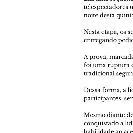
telespectadores 
noite desta quint
Nesta etapa, os s
entregando pedid
A prova, marcada
foi uma ruptura e
tradicional segun
Dessa forma, a l
participantes, s
Mesmo diante des
conquistado a li
habilidade ao ace