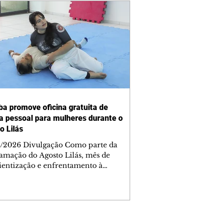
iba promove oficina gratuita de
a pessoal para mulheres durante o
o Lilás
/2026 Divulgação Como parte da
amação do Agosto Lilás, mês de
ientização e enfrentamento à
cia contra a mulher, a Prefeitura de
iba, por meio da Secretaria Municipal
porte, Lazer e Juventude (Smelj)
e, no dia 11 de agosto, às 14h, a
a Segura de Si: Defesa Pessoal e