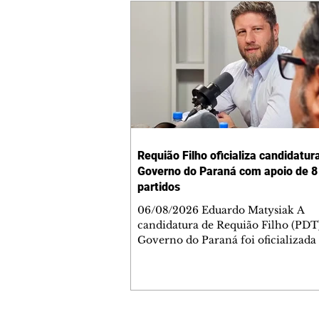
Requião Filho oficializa candidatur
Governo do Paraná com apoio de 8
partidos
06/08/2026 Eduardo Matysiak A
candidatura de Requião Filho (PDT
Governo do Paraná foi oficializada
desta quarta-feira (5), em Curitiba. 
coligação liderada pelo atual depu
estadual conta com PDT, PT, PV, P
PCdoB, Rede, PRD e Solidariedade,
indicou Michelle Caputo para a va