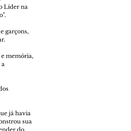
 Líder na 
". 
e garçons, 
r.
o e memória, 
 a 
dos 
e já havia 
onstrou sua 
pender do 