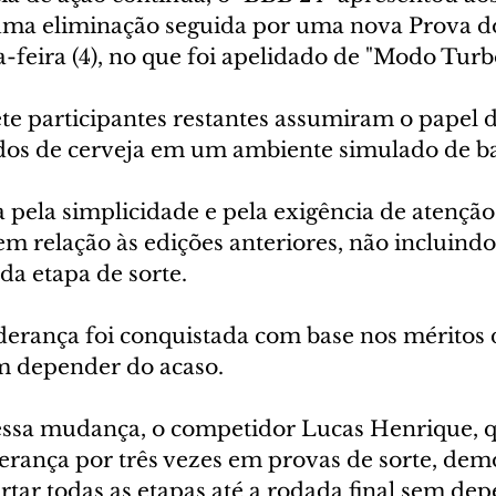
uma eliminação seguida por uma nova Prova do
a-feira (4), no que foi apelidado de "Modo Turbo
ete participantes restantes assumiram o papel d
os de cerveja em um ambiente simulado de ba
 pela simplicidade e pela exigência de atençã
m relação às edições anteriores, não incluindo
da etapa de sorte. 
iderança foi conquistada com base nos méritos 
em depender do acaso.
sa mudança, o competidor Lucas Henrique, qu
derança por três vezes em provas de sorte, dem
rtar todas as etapas até a rodada final sem de