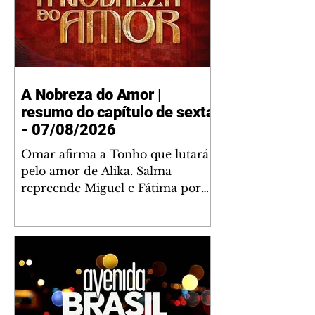
A Nobreza do Amor |
resumo do capítulo de sexta
- 07/08/2026
Omar afirma a Tonho que lutará
pelo amor de Alika. Salma
repreende Miguel e Fátima por
terem sido rudes com Omar.
Maria Helena aconselha Manoel
sobre seu namoro com Ana
Maria. Pressionado, Bakari revela
a Jendal que Chinua esteve em
terras inimigas. Omar pede que
Alika o acompanhe até a agência