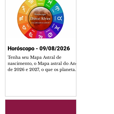
Horóscopo - 09/08/2026
Tenha seu Mapa Astral de
nascimento, o Mapa astral do Ano
de 2026 e 2027, o que os planetas
indicam para o seu: Trabalho,
Amor, Dinheiro, Saúde e Família.
Estudo com 35 páginas. Adquira
já através da nossa loja virtual ou
na loja física: rua Emiliano
Perneta 30 – loja 21 – galeria
Cezar Franco – centro –