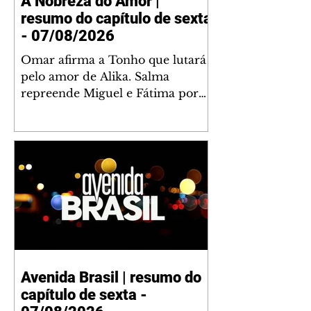
A Nobreza do Amor |
resumo do capítulo de sexta
- 07/08/2026
Omar afirma a Tonho que lutará
pelo amor de Alika. Salma
repreende Miguel e Fátima por
terem sido rudes com Omar.
Maria Helena aconselha Manoel
sobre seu namoro com Ana
Maria. Pressionado, Bakari revela
a Jendal que Chinua esteve em
terras inimigas. Omar pede que
Alika o acompanhe até a agência
bancária. Chinua alerta Dumi,
Akin e Ladisa sobre as
desconfianças de Jendal, que
Avenida Brasil | resumo do
sonda Pascoal sobre seu
capítulo de sexta -
conselheiro. Chinua sugere que
Kênia reveja sua decisão de se