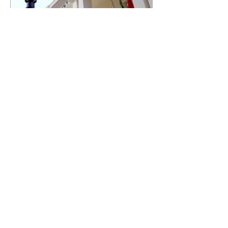
Biblioteca Municipal de
Londrina promove 9ª edição
do Literatura na Biblioteca
07/08/2026 A Biblioteca Pública
Municipal “Pedro Viriato Parigot
de Souza” realiza, a partir da
próxima terça-feira (11), a 9ª
edição consecutiva do projeto
Literatura na Biblioteca, iniciativa
voltada à discussão das obras
obrigatórias do vestibular da
Universidade Estadual de
Londrina (UEL). Gratuito e
aberto ao público, o projeto