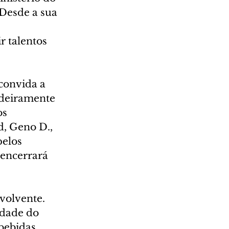
Desde a sua 
 
 talentos 
convida a 
adeiramente 
os 
, Geno D., 
elos 
encerrará 
volvente. 
idade do 
bebidas 