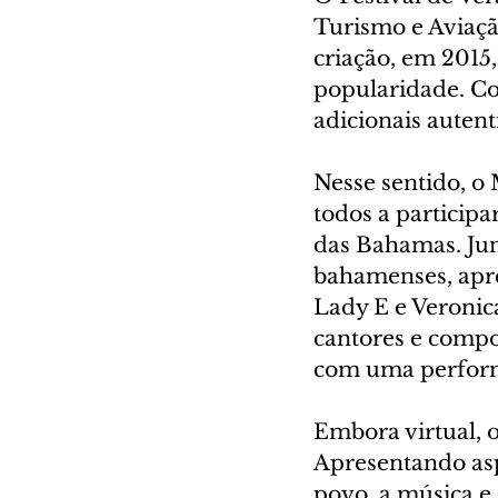
Turismo e Aviaçã
criação, em 2015,
popularidade. Co
adicionais auten
Nesse sentido, o
todos a particip
das Bahamas. Junt
bahamenses, apre
Lady E e Veronic
cantores e compo
com uma perform
Embora virtual, o
Apresentando asp
povo, a música e 