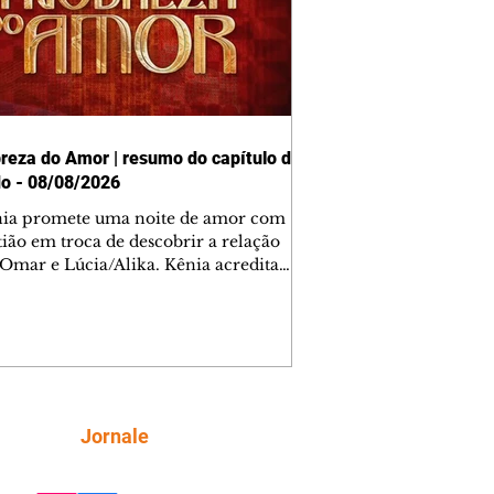
reza do Amor | resumo do capítulo de
o - 08/08/2026
nia promete uma noite de amor com
tião em troca de descobrir a relação
 Omar e Lúcia/Alika. Kênia acredita
inta esteja mesmo ao lado de Jendal, e
o convite para jantar com os dois.
 desabafa com Casemiro e conta que
ília de Lúcia/Alika tem uma dívida
mar. Ana Maria vai à casa de Manoel
estratada por Fortunato. José e Omar
tam sobre a possível jazida de
Siga
Jornale
tênio na região. Virgínia provoca
nes na frente de Marta. Binta s