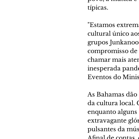
típicas.
"Estamos extrema
cultural único ao
grupos Junkanoo 
compromisso de p
chamar mais aten
inesperada pande
Eventos do Minis
As Bahamas dão a
da cultura local.
enquanto alguns 
extravagante glór
pulsantes da mú
Afinal de contas,