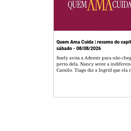
Quem Ama Cuida | resumo do capít
sábado - 08/08/2026
Suely avisa a Ademir para não che
perto dela. Nancy sente a indiferen
Camilo. Tiago diz a Ingrid que ela
competência para presidir a joalher
André conta a Pedro que a associaç
advogados expulsou Ademir. Laure
contrata Adriana para servir no
restaurante. Adriana vê Pedro e Br
restaurante. Bruna provoca Adrian
pede ajuda a André para marcar u
Contato comercial
encontro com Suely. Adriana diz a 
mmjornale@gmail.com
que está feliz trabalhando no resta
Telefone: (41) 99978-9956