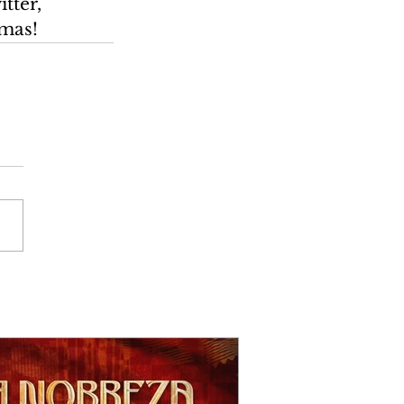
tter, 
amas!