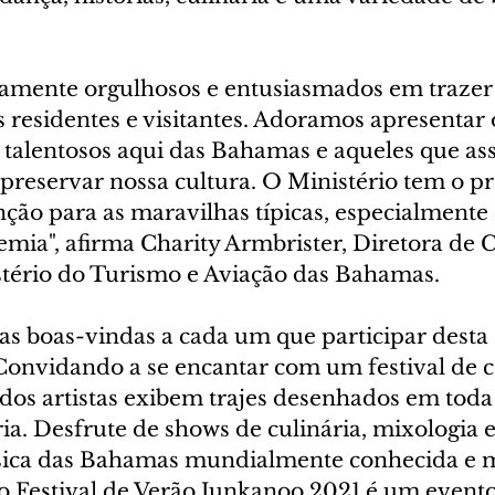
mente orgulhosos e entusiasmados em trazer 
s residentes e visitantes. Adoramos apresentar 
talentosos aqui das Bahamas e aqueles que a
reservar nossa cultura. O Ministério tem o pr
ção para as maravilhas típicas, especialmente 
mia", afirma Charity Armbrister, Diretora de C
tério do Turismo e Aviação das Bahamas.
s boas-vindas a cada um que participar desta 
 Convidando a se encantar com um festival de c
dos artistas exibem trajes desenhados em toda
ia. Desfrute de shows de culinária, mixologia e
sica das Bahamas mundialmente conhecida e m
 o Festival de Verão Junkanoo 2021 é um event