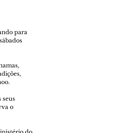
ando para 
 sábados 
hamas, 
dições, 
noo. 
 seus 
va o 
nistério do 