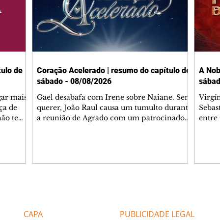
ulo de
Coração Acelerado | resumo do capítulo de
A Nob
sábado - 08/08/2026
sábad
gar mais
Gael desabafa com Irene sobre Naiane. Sem
Virgí
ça de
querer, João Raul causa um tumulto durante
Sebas
 não tem
a reunião de Agrado com um patrocinador.
entre
ia.
Zilá orienta Osmar a seguir Cinara, que
que B
ão de
percebe a movimentação e alerta Ronei.
nega 
ntino
Palhares confronta Cinara sobre a
Tonho
aproximação com Ronei. Eduarda pensa
a fam
una no
em pedir a Valéria para ficar com Sol. Gael
com O
a. Dora
decide terminar com Naiane. João Raul
e é d
m
inventa para Agrado que não está
comen
Editorias
Editais Certificados
Lyris
conseguindo conviver com seu sucesso, e
tungs
urante de
termina o relacionamento dos dois.
Dióge
CAPA
PUBLICIDADE LEGAL