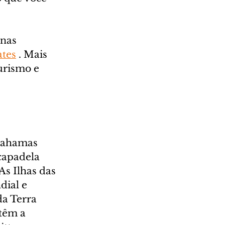
 nas 
tes
 . Mais 
urismo e 
 Bahamas 
capadela 
As Ilhas das 
ial e 
da Terra 
 têm a 