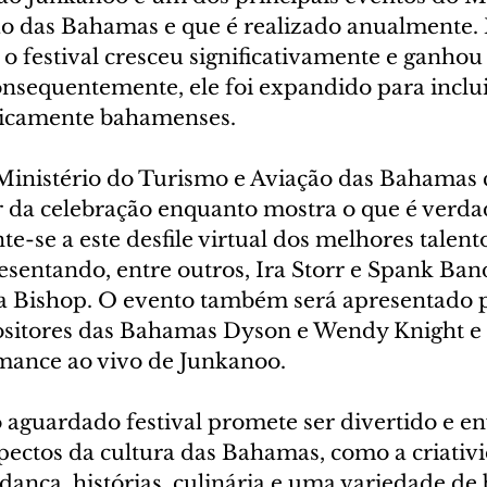
o das Bahamas e que é realizado anualmente. 
 o festival cresceu significativamente e ganhou
nsequentemente, ele foi expandido para incluir
ticamente bahamenses.
 Ministério do Turismo e Aviação das Bahamas 
ar da celebração enquanto mostra o que é verd
e-se a este desfile virtual dos melhores talent
sentando, entre outros, Ira Storr e Spank Band
a Bishop. O evento também será apresentado p
sitores das Bahamas Dyson e Wendy Knight e 
ance ao vivo de Junkanoo.
 aguardado festival promete ser divertido e en
ectos da cultura das Bahamas, como a criativ
dança, histórias, culinária e uma variedade de 