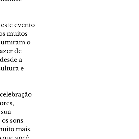
este evento 
os muitos 
ssumiram o 
azer de 
desde a 
ultura e 
celebração 
ores, 
 sua 
 os sons 
uito mais. 
o que você 