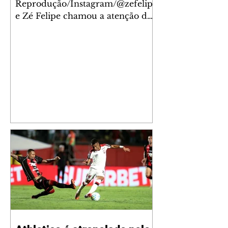
Reprodução/Instagram/@zefelip
e Zé Felipe chamou a atenção dos
seguidores ao revelar um detalhe
especial de sua nova aeronave. O
cantor compartilhou nesta
quinta-feira, 6, registros do
jatinho recém-adquirido e
mostrou que decidiu personalizar
o espaço com uma ilustração que
reúne Virginia Fonseca e os três
filhos que eles tiveram juntos:
Maria Alice, Maria Flor e José
Leonardo. Na imagem, aparecem
os apelidos dos integrantes da
família, entre eles "Papai",
"Mamãe",