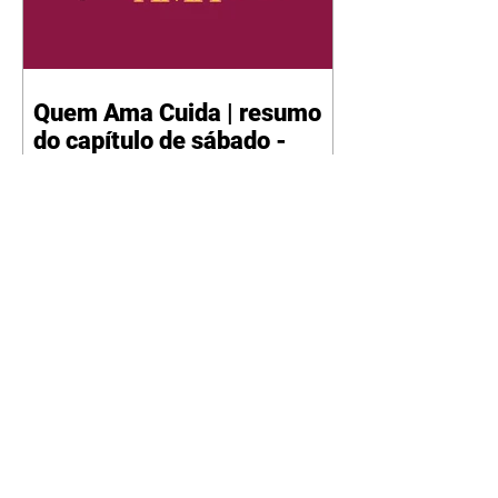
Quem Ama Cuida | resumo
do capítulo de sábado -
08/08/2026
Suely avisa a Ademir para não
chegar mais perto dela. Nancy
sente a indiferença de Camilo.
Tiago diz a Ingrid que ela não
tem competência para presidir a
joalheria. André conta a Pedro
que a associação de advogados
expulsou Ademir. Laurentino
contrata Adriana para servir no
restaurante. Adriana vê Pedro e
Bruna no restaurante. Bruna