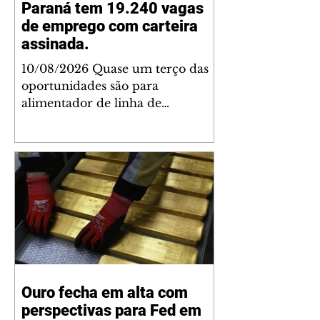
Paraná tem 19.240 vagas
de emprego com carteira
assinada.
10/08/2026 Quase um terço das
oportunidades são para
alimentador de linha de
produção ANPR O Paraná
começa a semana com 19.240
vagas de emprego disponíveis nas
Agências do Trabalhador e postos
avançados nesta semana,
distribuídas em todas as regiões.
Quase um terço das
oportunidades são para
alimentador de linha de
produção, com 6.140 postos de
Ouro fecha em alta com
trabalho, seguido por abatedor,
perspectivas para Fed em
com 1.369, magarefe, com 913, e