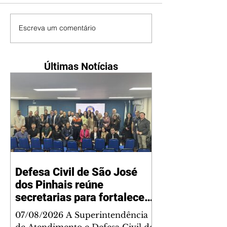
Escreva um comentário
Últimas Notícias
Defesa Civil de São José
dos Pinhais reúne
secretarias para fortalecer
planejamento integrado
07/08/2026 A Superintendência
diante dos impactos do El