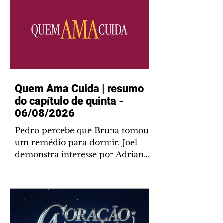
Quem Ama Cuida | resumo
do capítulo de quinta -
06/08/2026
Pedro percebe que Bruna tomou
um remédio para dormir. Joel
demonstra interesse por Adriana.
Fernando elogia Mau Mau. Bia
não gosta quando Brigitte e
Rafael se sentam à mesa com ela
e César, atrapalhando o jantar
romântico do casal. Bruna se