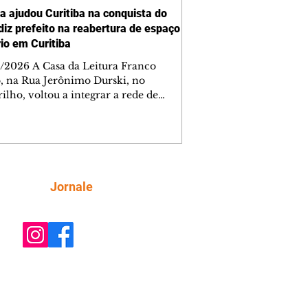
ra ajudou Curitiba na conquista do
 diz prefeito na reabertura de espaço
rio em Curitiba
/2026 A Casa da Leitura Franco
o, na Rua Jerônimo Durski, no
ilho, voltou a integrar a rede de
tecas de bairros de Curitiba nesta
a-feira (6/8), após passar por amplo
sso de restauro e ampliação. Reaberto
s de mais de 15 anos fechado por
emas estruturais, o local é um
tante reforço na política de incentivo
Siga
Jornale
ura da cidade, ampliando o acesso da
ção aos livros e às atividades
rias. Ao entregar a obra, o prefeito Ed