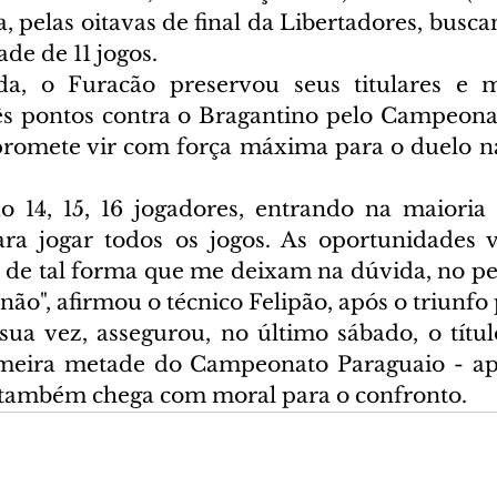
 pelas oitavas de final da Libertadores, busca
de de 11 jogos.
da, o Furacão preservou seus titulares e 
ês pontos contra o Bragantino pelo Campeonato
promete vir com força máxima para o duelo n
 14, 15, 16 jogadores, entrando na maioria d
ra jogar todos os jogos. As oportunidades v
 de tal forma que me deixam na dúvida, no p
ão", afirmou o técnico Felipão, após o triunfo p
sua vez, assegurou, no último sábado, o títul
imeira metade do Campeonato Paraguaio - apó
 também chega com moral para o confronto.