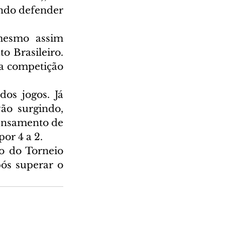
ndo defender 
mesmo assim 
 Brasileiro. 
a competição 
os jogos. Já 
ão surgindo, 
ensamento de 
or 4 a 2.
o do Torneio 
s superar o 