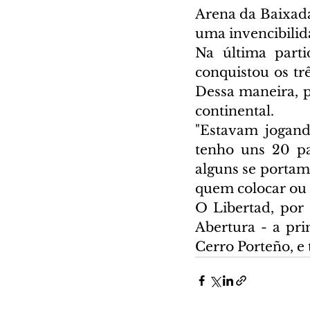
Arena da Baixada,
uma invencibilida
Na última parti
conquistou os tr
Dessa maneira, 
continental.
"Estavam jogando
tenho uns 20 pa
alguns se portam
quem colocar ou n
O Libertad, por 
Abertura - a pr
Cerro Porteño, e