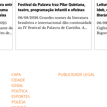
ura entre
Festival da Palavra traz Pilar Quintana,
Leitu
nhuma
teatro, programação infantil e oficinas
Ideb,
aixa
literá
06/08/2026 Grandes nomes da literatura
brasileira e internacional dão continuidade
2025
06/08
ao IV Festival da Palavra de Curitiba. A
ante da
Gigli
programação gratuita para a sexta-feira
lém de
Bigorr
(7/8) inclui oficinas, bate-papos, peças de
apitais
biblio
teatro, exposições e mesas-redondas. Um
ao 5º), a
quint
dos destaques é a participação da escritora
enho
proce
colombiana Pilar Quintana, que estará no
.
depoi
teatro do Memorial de Curitiba, às 20h.
dos do
probl
Confira AQUI a agenda completa da sexta.
tra que
impor
Editorias
Editais Certificados
O Mundo Indomável é o tema da conversa
entre as
à leit
de Pilar com Mariana Sanche
popula
CAPA
PUBLICIDADE LEGAL
ri
literá
CIDADE
GERAL
POLÍTICA
ESPORTES
POLÍCIA