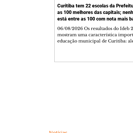
Curitiba tem 22 escolas da Prefeit
as 100 melhores das capitais; ne
está entre as 100 com nota mais b
06/08/2026 Os resultados do Ideb 
mostram uma característica import
educação municipal de Curitiba: a
apresentar a melhor nota entre as c
brasileiras (6,9) nos anos iniciais (1º 
cidade tem uma rede com desemp
consistente em todas as suas escolas
Levantamento feito a partir dos da
Ministério da Educação (MEC) mos
Contato comercial
Curitiba tem 22 escolas municipais 
mmjornale@gmail.com
100 maiores notas do Ideb do país e
Telefone: (41) 99978-9956
nenhuma entre as 100 menores. Cu
Redação
E-mail:
redacaojornale@gmail.com
Site de
Notícias
de Curitiba / Paraná