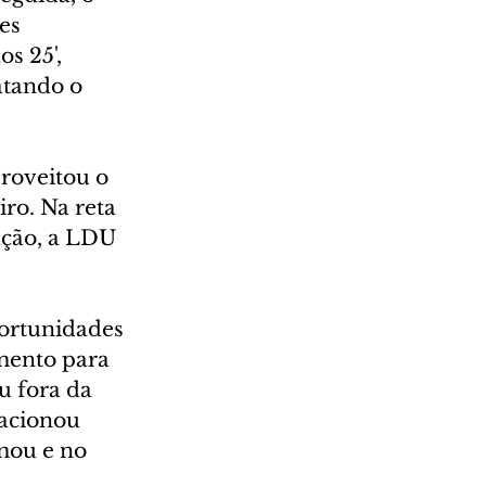
es 
s 25', 
atando o 
roveitou o 
iro. Na reta 
ação, a LDU 
portunidades 
mento para 
u fora da 
 acionou 
mou e no 