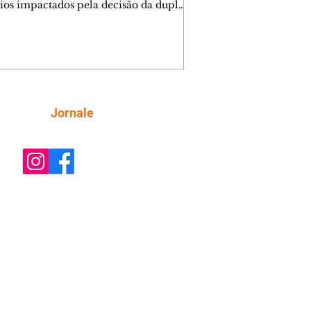
ios impactados pela decisão da dupla.
e decide prestar queixa contra
ica. Gael descobre que Naiane passou
ações sigilosas para Talita. Ronei
ra Verônica novamente e descobre
la deixou Bom Retorno. Gael se
ciona com Naiane. Valéria anuncia
e mudará de país, e Eduarda se
Siga
Jornale
upa com Sol. Palhares desconfia de
a em relação a Zilá. Ronei e Cinara
nfia