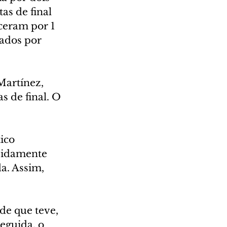
as de final 
ceram por 1 
cados por 
Martínez, 
s de final. O 
ico 
pidamente 
a. Assim, 
de que teve, 
eguida, o 