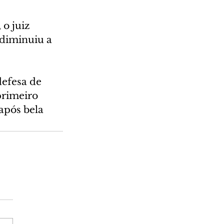
o juiz 
 diminuiu a 
efesa de 
primeiro 
após bela 