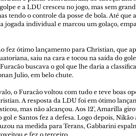
 golpe e a LDU cresceu no jogo, mas sem grand
nas tendo o controle da posse de bola. Até que ao
nda jogada individual e marcou um golaço, emp
o fez ótimo lançamento para Christian, que ap
uatoriana, saiu na cara e tocou na saída do gole
 Furacão buscava o gol que lhe daria a classific
an Julio, em belo chute.
rvalo, o Furacão voltou com tudo e teve boas o
ristian. A resposta da LDU foi em ótimo lança
sticou, mas não alcançou. Aos 12', Amarilla giro
o gol e Santos fez a defesa. Logo depois, Nikão
uzou na medida para Terans, Gabbarini espal
oveitou e fez o terceiro.