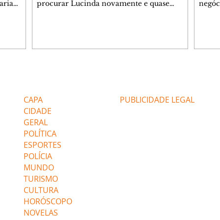
aria
procurar Lucinda novamente e quase
negóc
u
encontra Nina no lixão. Débora se
Janet
do,
preocupa com Jorginho. Monalisa pede que
Verôn
esteve
Olenka não a deixe sozinha. Tufão
inform
 Alika o
encontra Jorginho e o leva para casa. Max é
procu
. Chinua
hostil com Carminha. Diógenes se irrita
que e
quando Tavinho diz que não negociará o
decep
 Pascoal
passe de Roni por causa de sua sexualidade.
que s
Editorias
Editais Certificados
re que
Janaína admite para Jorginho que Lúcio e
preoc
r aos
Max estavam envolvidos na tentativa de
Cinar
CAPA
PUBLICIDADE LEGAL
assalto à
desco
CIDADE
GERAL
POLÍTICA
ESPORTES
POLÍCIA
MUNDO
TURISMO
CULTURA
HORÓSCOPO
NOVELAS