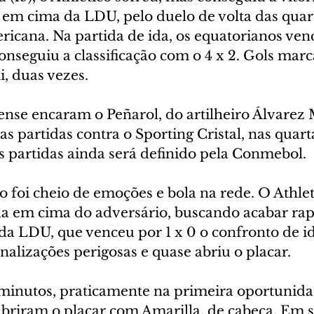
 em cima da LDU, pelo duelo de volta das quart
icana. Na partida de ida, os equatorianos ven
onseguiu a classificação com o 4 x 2. Gols mar
i, duas vezes.
ense encaram o Peñarol, do artilheiro Álvarez 
s partidas contra o Sporting Cristal, nas quarta
s partidas ainda será definido pela Conmebol.
 foi cheio de emoções e bola na rede. O Athlet
a em cima do adversário, buscando acabar ra
a LDU, que venceu por 1 x 0 o confronto de id
nalizações perigosas e quase abriu o placar.
 minutos, praticamente na primeira oportunida
abriram o placar com Amarilla, de cabeça. Em s