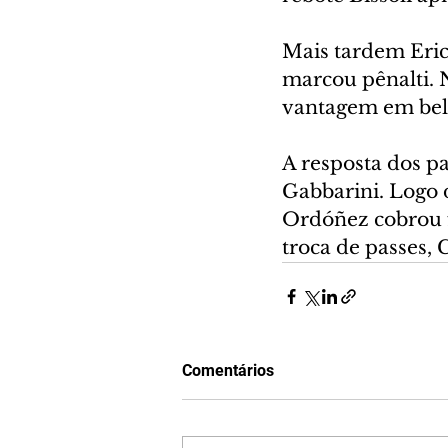
Mais tardem Eric
marcou pênalti. 
vantagem em belo
A resposta dos p
Gabbarini. Logo 
Ordóñez cobrou f
troca de passes, 
Comentários