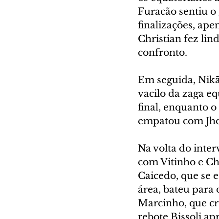
Furacão sentiu o
finalizações, ape
Christian fez li
confronto.
Em seguida, Nikã
vacilo da zaga eq
final, enquanto o
empatou com Jhon
Na volta do inte
com Vitinho e Ch
Caicedo, que se e
área, bateu para 
Marcinho, que cr
rebote Bissoli apr