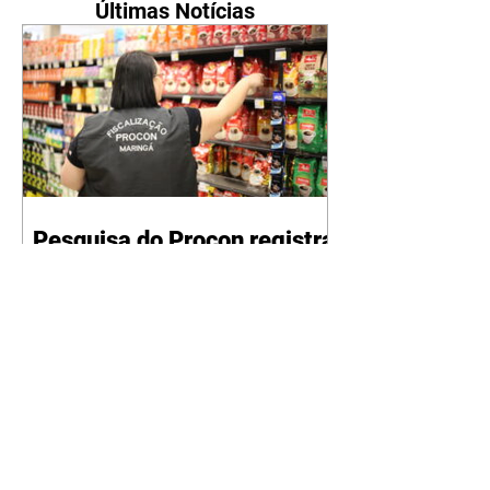
Últimas Notícias
Pesquisa do Procon registra
queda no preço da cesta
básica pelo terceiro mês
consecutivo
10/08/2026 O Procon Maringá
realizou na última semana, dias 6
e 7 de agosto, o levantamento
mensal sobre os valores da cesta
básica. A pesquisa apontou um
preço médio de R$ 144,43 neste
mês. O valor é o mais baixo