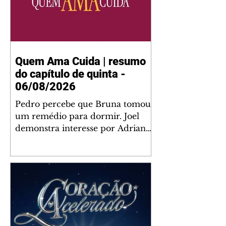
Quem Ama Cuida | resumo
do capítulo de quinta -
06/08/2026
Pedro percebe que Bruna tomou
um remédio para dormir. Joel
demonstra interesse por Adriana.
Fernando elogia Mau Mau. Bia
não gosta quando Brigitte e
Rafael se sentam à mesa com ela
e César, atrapalhando o jantar
romântico do casal. Bruna se
aproveita da preocupação de
Pedro com sua saúde para
manter o marido ao seu lado.