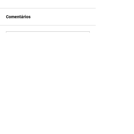
Comentários
Escreva um comentário
Últimas Notícias
Horóscopo - 09/08/2026