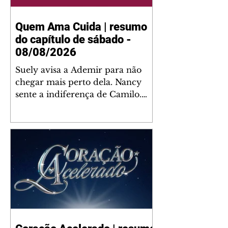
Quem Ama Cuida | resumo
do capítulo de sábado -
08/08/2026
Suely avisa a Ademir para não
chegar mais perto dela. Nancy
sente a indiferença de Camilo.
Tiago diz a Ingrid que ela não
tem competência para presidir a
joalheria. André conta a Pedro
que a associação de advogados
expulsou Ademir. Laurentino
contrata Adriana para servir no
restaurante. Adriana vê Pedro e
Bruna no restaurante. Bruna
provoca Adriana. Dora pede
ajuda a André para marcar um