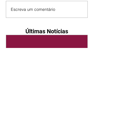
Escreva um comentário
Últimas Notícias
Quem Ama Cuida | resumo
do capítulo de sábado -
08/08/2026
Suely avisa a Ademir para não
chegar mais perto dela. Nancy