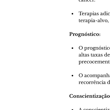
Terapias adic
terapia-alvo
Prognóstico:
O prognóstico
altas taxas d
precocement
O acompanha
recorrência 
Conscientização
A conscientiz