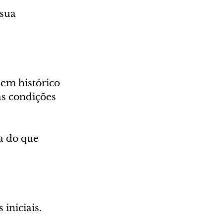
sua 
uem histórico 
as condições 
a do que 
iniciais.