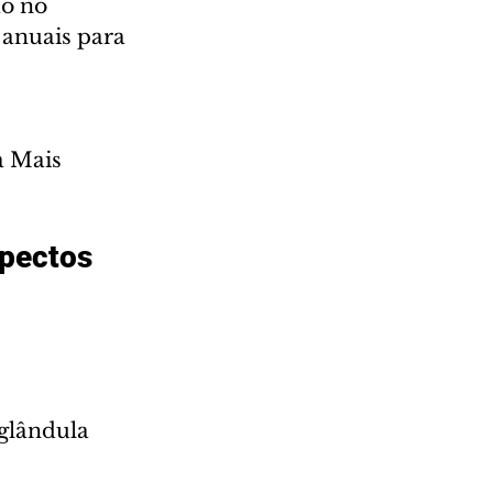
o no 
anuais para 
 Mais 
pectos 
glândula 