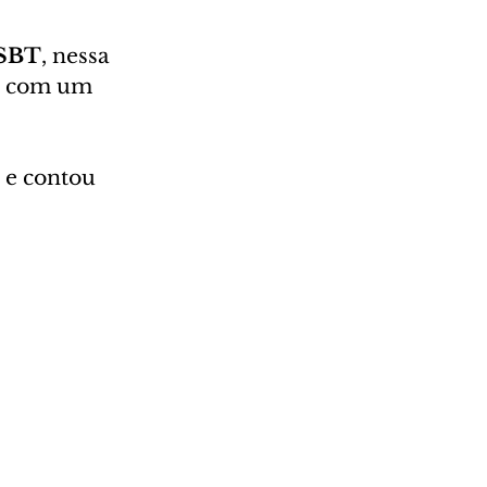
 SBT
, nessa 
do com um 
 e contou 