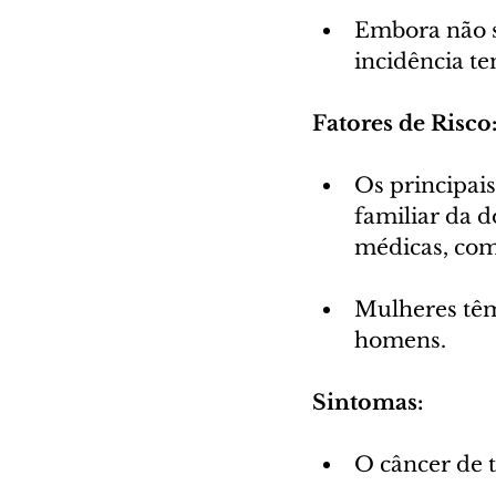
Embora não s
incidência t
Fatores de Risco
Os principais
familiar da d
médicas, com
Mulheres têm
homens.
Sintomas:
O câncer de t