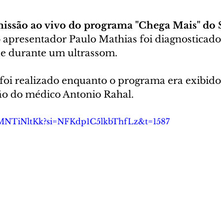
missão ao vivo do programa "Chega Mais" do
, o apresentador Paulo Mathias foi diagnostica
de durante um ultrassom. 
oi realizado enquanto o programa era exibido
ão do médico Antonio Rahal.
BhMNTiNltKk?si=NFKdp1C5lkbThfLz&t=1587