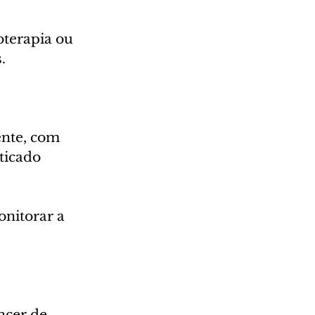
oterapia ou 
.
ente, com 
ticado 
nitorar a 
ncer de 