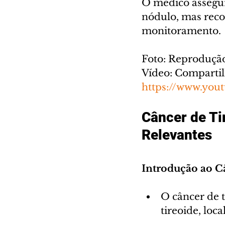
O médico assegur
nódulo, mas reco
monitoramento.
Foto: Reproduçã
Vídeo: Comparti
https://www.you
Câncer de Ti
Relevantes
Introdução ao C
O câncer de 
tireoide, loc