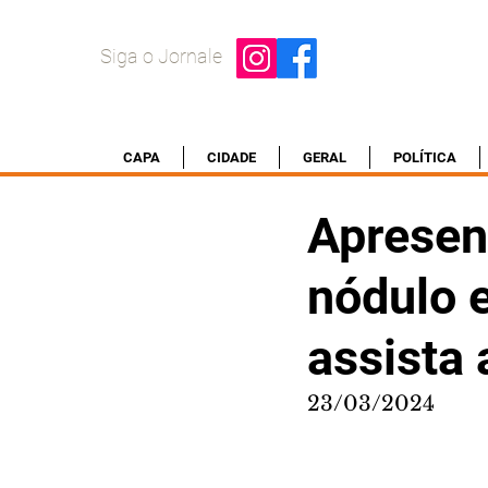
Siga o Jornale
CAPA
CIDADE
GERAL
POLÍTICA
Apresen
nódulo 
assista 
23/03/2024