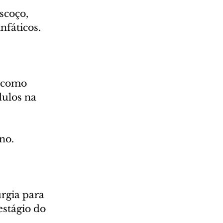
scoço, 
nfáticos.
 como 
ulos na 
no.
rgia para 
stágio do 