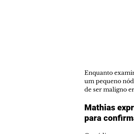
Enquanto examina
um pequeno nódul
de ser maligno era
Mathias expr
para confirm