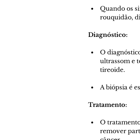
Quando os si
rouquidão, di
Diagnóstico:
O diagnósti
ultrassom e 
tireoide.
A biópsia é e
Tratamento:
O tratamento
remover part
câncer.