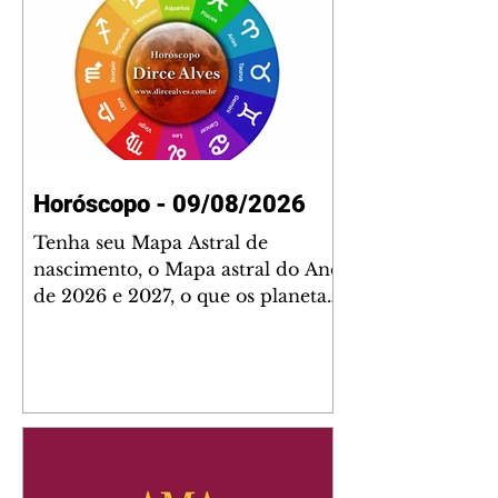
Horóscopo - 09/08/2026
Tenha seu Mapa Astral de
nascimento, o Mapa astral do Ano
de 2026 e 2027, o que os planetas
indicam para o seu: Trabalho,
Amor, Dinheiro, Saúde e Família.
Estudo com 35 páginas. Adquira
já através da nossa loja virtual ou
na loja física: rua Emiliano
Perneta 30 – loja 21 – galeria
Cezar Franco – centro –