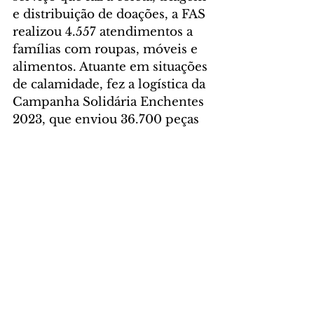
e distribuição de doações, a FAS 
realizou 4.557 atendimentos a 
famílias com roupas, móveis e 
alimentos. Atuante em situações 
de calamidade, fez a logística da 
Campanha Solidária Enchentes 
2023, que enviou 36.700 peças 
de roupas, 3 toneladas de 
alimentos não perecíveis, 366 
cestas básicas, 2.160 litros de 
água mineral, além de materiais 
de higiene e limpeza para seis 
municípios atingidos pelas 
fortes chuvas registradas no 
Estado, em outubro.   
Foto: Renato Próspero/SMCS
CIDADE