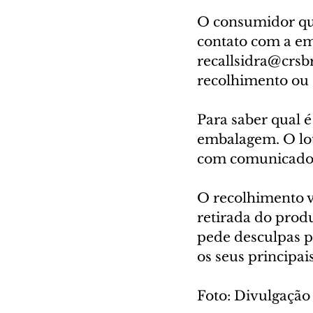
O consumidor que
contato com a em
recallsidra@crsb
recolhimento ou s
Para saber qual é 
embalagem. O lot
com comunicado 
O recolhimento v
retirada do prod
pede desculpas pe
os seus principa
Foto: Divulgação