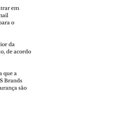
trar em 
ail 
para o 
ior da 
o, de acordo 
a que a 
RS Brands 
gurança são 