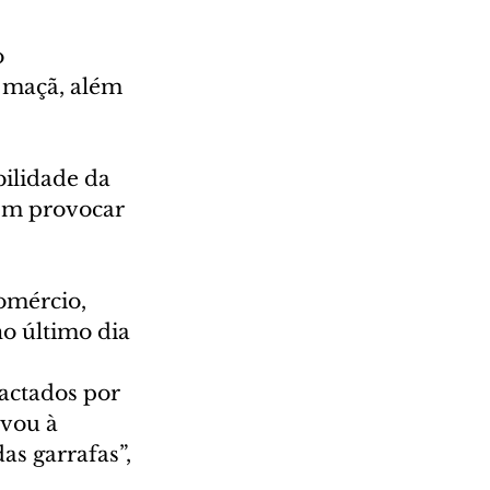
 
 maçã, além 
ilidade da 
em provocar 
omércio, 
o último dia 
actados por 
vou à 
as garrafas”, 