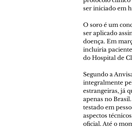
protocolo clínic
ser iniciado em 
O soro é um conc
ser aplicado assi
doença. Em março
incluiria pacien
do Hospital de Cl
Segundo a Anvisa,
integralmente pel
estrangeiras, já q
apenas no Brasil.
testado em pessoa
aspectos técnico
oficial. Até o mo