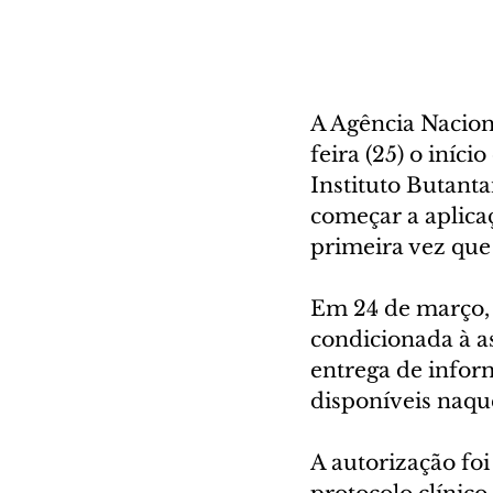
A Agência Naciona
feira (25) o iníc
Instituto Butant
começar a aplicaç
primeira vez que
Em 24 de março, 
condicionada à a
entrega de info
disponíveis naq
A autorização fo