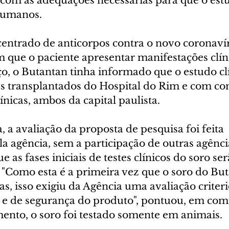
o com as adequações necessárias para que o est
humanos.
entrado de anticorpos contra o novo coronaví
m que o paciente apresentar manifestações clín
, o Butantan tinha informado que o estudo clí
tes transplantados do Hospital do Rim e com c
ínicas, ambos da capital paulista.
 a avaliação da proposta de pesquisa foi feita 
a agência, sem a participação de outras agênci
ue as fases iniciais de testes clínicos do soro ser
 "Como esta é a primeira vez que o soro do But
s, isso exigiu da Agência uma avaliação criteri
s e de segurança do produto", pontuou, em co
mento, o soro foi testado somente em animais.