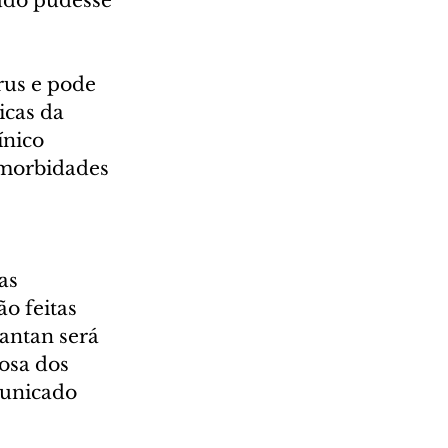
udo pudesse 
rus e pode 
icas da 
nico 
omorbidades 
as 
ão feitas 
antan será 
osa dos 
municado 