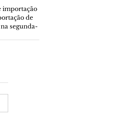
e importação 
portação de 
e na segunda-