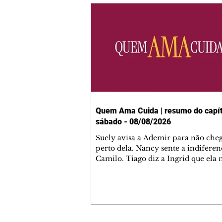
Quem Ama Cuida | resumo do capít
sábado - 08/08/2026
Suely avisa a Ademir para não che
perto dela. Nancy sente a indiferen
Camilo. Tiago diz a Ingrid que ela
competência para presidir a joalher
André conta a Pedro que a associaç
advogados expulsou Ademir. Laure
contrata Adriana para servir no
restaurante. Adriana vê Pedro e Br
restaurante. Bruna provoca Adrian