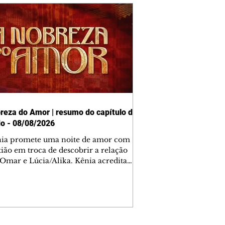
reza do Amor | resumo do capítulo de
o - 08/08/2026
nia promete uma noite de amor com
tião em troca de descobrir a relação
 Omar e Lúcia/Alika. Kênia acredita
inta esteja mesmo ao lado de Jendal, e
o convite para jantar com os dois.
 desabafa com Casemiro e conta que
ília de Lúcia/Alika tem uma dívida
mar. Ana Maria vai à casa de Manoel
estratada por Fortunato. José e Omar