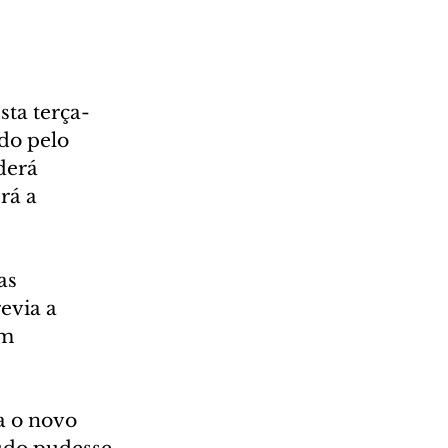
sta terça-
do pelo 
derá 
rá a 
as 
evia a 
m 
a o novo 