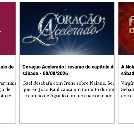
ulo de
Coração Acelerado | resumo do capítulo de
A Nob
sábado - 08/08/2026
sábad
gar mais
Gael desabafa com Irene sobre Naiane. Sem
Virgí
ça de
querer, João Raul causa um tumulto durante
Sebas
 não tem
a reunião de Agrado com um patrocinador.
entre
ia.
Zilá orienta Osmar a seguir Cinara, que
que B
ão de
percebe a movimentação e alerta Ronei.
nega 
ntino
Palhares confronta Cinara sobre a
Tonho
aproximação com Ronei. Eduarda pensa
a fam
una no
em pedir a Valéria para ficar com Sol. Gael
com O
a. Dora
decide terminar com Naiane. João Raul
e é d