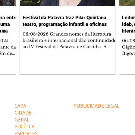
ura entre
Festival da Palavra traz Pilar Quintana,
Leitu
nhuma
teatro, programação infantil e oficinas
Ideb,
aixa
literá
06/08/2026 Grandes nomes da literatura
brasileira e internacional dão continuidade
2025
06/08
ao IV Festival da Palavra de Curitiba. A
ante da
Gigli
programação gratuita para a sexta-feira
lém de
Bigorr
(7/8) inclui oficinas, bate-papos, peças de
apitais
biblio
teatro, exposições e mesas-redondas. Um
ao 5º), a
quint
dos destaques é a participação da escritora
enho
proce
colombiana Pilar Quintana, que estará no
.
depoi
teatro do Memorial de Curitiba, às 20h.
dos do
probl
Confira AQUI a agenda completa da sexta.
tra que
impor
Editorias
Editais Certificados
O Mundo Indomável é o tema da conversa
entre as
à leit
de Pilar com Mariana Sanche
popula
CAPA
PUBLICIDADE LEGAL
ri
literá
CIDADE
GERAL
POLÍTICA
ESPORTES