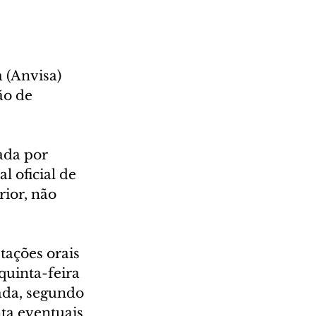
 (Anvisa) 
ão de 
ada por 
 oficial de 
ior, não 
ações orais 
quinta-feira 
ada, segundo 
ta eventuais 