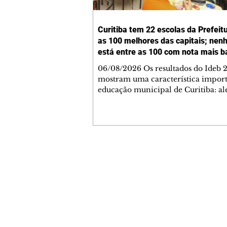
Curitiba tem 22 escolas da Prefeit
as 100 melhores das capitais; ne
está entre as 100 com nota mais b
06/08/2026 Os resultados do Ideb 
mostram uma característica import
educação municipal de Curitiba: a
apresentar a melhor nota entre as c
brasileiras (6,9) nos anos iniciais (1º 
cidade tem uma rede com desemp
consistente em todas as suas escolas
Levantamento feito a partir dos da
Ministério da Educação (MEC) mos
Contato comercial
Curitiba tem 22 escolas municipais 
mmjornale@gmail.com
100 maiores notas do Ideb do país e
Telefone: (41) 99978-9956
nenhuma entre as 100 menores. Cu
Redação
E-mail:
redacaojornale@gmail.com