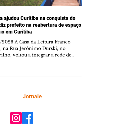
ra ajudou Curitiba na conquista do
 diz prefeito na reabertura de espaço
rio em Curitiba
/2026 A Casa da Leitura Franco
o, na Rua Jerônimo Durski, no
ilho, voltou a integrar a rede de
tecas de bairros de Curitiba nesta
a-feira (6/8), após passar por amplo
sso de restauro e ampliação. Reaberto
s de mais de 15 anos fechado por
emas estruturais, o local é um
tante reforço na política de incentivo
Siga
Jornale
ura da cidade, ampliando o acesso da
ção aos livros e às atividades
rias. Ao entregar a obra, o prefeito Ed