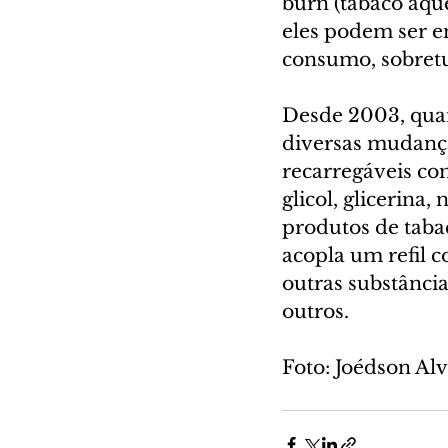
burn (tabaco aque
eles podem ser e
consumo, sobretu
Desde 2003, qua
diversas mudança
recarregáveis com
glicol, glicerina,
produtos de taba
acopla um refil c
outras substância
outros.
Foto: Joédson Alv