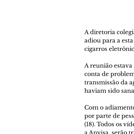
A diretoria coleg
adiou para a esta
cigarros eletrônic
A reunião estava 
conta de problema
transmissão da ag
haviam sido sana
Com o adiamento,
por parte de pess
(18). Todos os v
a Anvisa, serão t