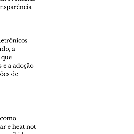
ansparência 
etrônicos 
do, a 
 que 
s e a adoção 
ões de 
 como 
ar e heat not 