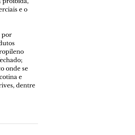
 proibida, 
ciais e o 
 por 
dutos 
ropileno 
fechado; 
o onde se 
cotina e 
ives, dentre 