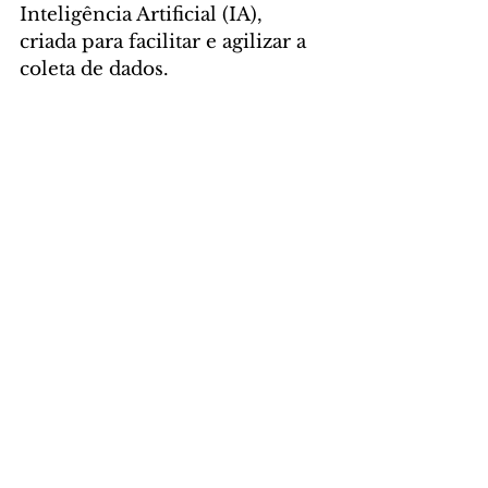
Inteligência Artificial (IA), 
criada para facilitar e agilizar a 
coleta de dados.
Foto: SEIA
GERAL
Comentários
Escreva um comentário
Últimas Notícias