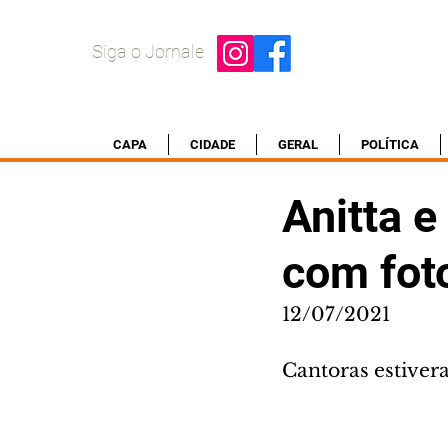
Siga o Jornale
CAPA
CIDADE
GERAL
POLÍTICA
Anitta e
com fot
12/07/2021
Cantoras estiver