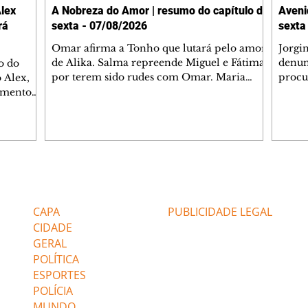
lex
A Nobreza do Amor | resumo do capítulo de
Aveni
rá
sexta - 07/08/2026
sexta
Omar afirma a Tonho que lutará pelo amor
Jorgi
de Alika. Salma repreende Miguel e Fátima
denun
o do
por terem sido rudes com Omar. Maria
procu
 Alex,
Helena aconselha Manoel sobre seu
encon
damento
namoro com Ana Maria. Pressionado,
preoc
entre
Bakari revela a Jendal que Chinua esteve
Olenk
tina, no
em terras inimigas. Omar pede que Alika o
encon
gião será
acompanhe até a agência bancária. Chinua
hosti
rama de
alerta Dumi, Akin e Ladisa sobre as
quand
o trecho
desconfianças de Jendal, que sonda Pascoal
passe
a, com
Editorias
Editais Certificados
sobre seu conselheiro. Chinua sugere que
Janaí
s, a
Kênia reveja sua decisão de se juntar aos
Max e
tros da
CAPA
PUBLICIDADE LEGAL
rebel
assalt
CIDADE
GERAL
POLÍTICA
ESPORTES
POLÍCIA
MUNDO