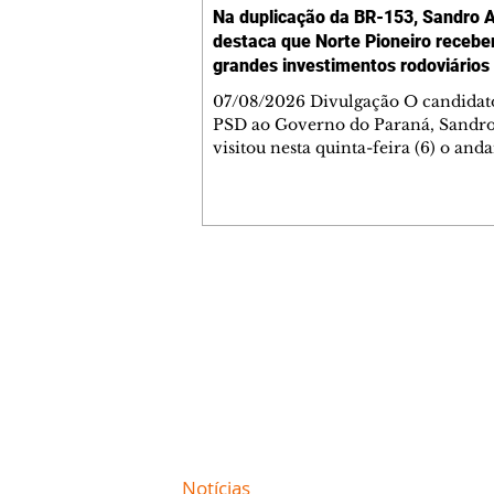
Na duplicação da BR-153, Sandro A
destaca que Norte Pioneiro recebe
grandes investimentos rodoviários
07/08/2026 Divulgação O candidat
PSD ao Governo do Paraná, Sandro
visitou nesta quinta-feira (6) o an
das obras de duplicação da BR-153 
Jacarezinho e Santo Antônio da Pla
Norte Pioneiro, e lembrou que a re
contemplada com um grande prog
obras já contratado. Nesse primeir
com intervenção da concessionári
Contato comercial
cerca de 40% dos serviços concluído
mmjornale@gmail.com
duplicação contempla 50,6 quilôme
Telefone: (41) 99978-9956
rodovia e recebe investimento de
Redação
E-mail:
redacaojornale@gmail.com
Site de
Notícias
de Curitiba / Paraná