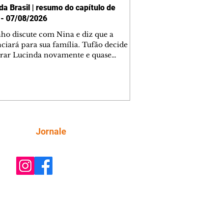
da Brasil | resumo do capítulo de
 - 07/08/2026
nho discute com Nina e diz que a
ciará para sua família. Tufão decide
rar Lucinda novamente e quase
tra Nina no lixão. Débora se
upa com Jorginho. Monalisa pede que
a não a deixe sozinha. Tufão
tra Jorginho e o leva para casa. Max é
l com Carminha. Diógenes se irrita
o Tavinho diz que não negociará o
 de Roni por causa de sua sexualidade.
Siga
Jornale
na admite para Jorginho que Lúcio e
stavam envolvidos na tentativa de
o à