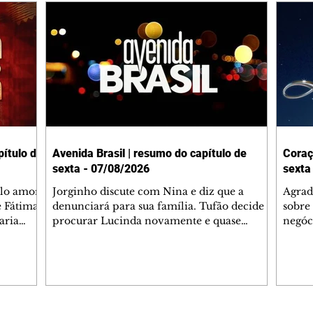
ítulo de
Avenida Brasil | resumo do capítulo de
Coraç
sexta - 07/08/2026
sexta
elo amor
Jorginho discute com Nina e diz que a
Agrad
e Fátima
denunciará para sua família. Tufão decide
sobre 
aria
procurar Lucinda novamente e quase
negóc
u
encontra Nina no lixão. Débora se
Janet
do,
preocupa com Jorginho. Monalisa pede que
Verôn
esteve
Olenka não a deixe sozinha. Tufão
inform
 Alika o
encontra Jorginho e o leva para casa. Max é
procu
. Chinua
hostil com Carminha. Diógenes se irrita
que e
quando Tavinho diz que não negociará o
decep