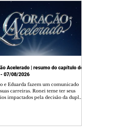
ão Acelerado | resumo do capítulo de
 - 07/08/2026
o e Eduarda fazem um comunicado
suas carreiras. Ronei teme ter seus
ios impactados pela decisão da dupla.
e decide prestar queixa contra
ica. Gael descobre que Naiane passou
ações sigilosas para Talita. Ronei
ra Verônica novamente e descobre
la deixou Bom Retorno. Gael se
ciona com Naiane. Valéria anuncia