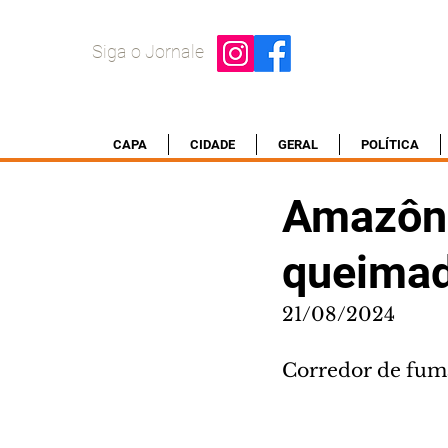
Siga o Jornale
CAPA
CIDADE
GERAL
POLÍTICA
Amazôni
queimad
21/08/2024
Corredor de fuma