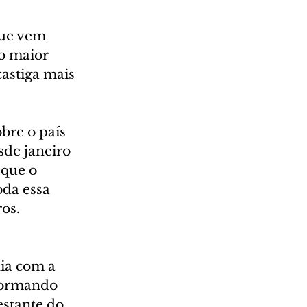
que vem 
o maior 
astiga mais 
bre o país 
sde janeiro 
que o 
da essa 
os.
ia com a 
formando 
stante do 