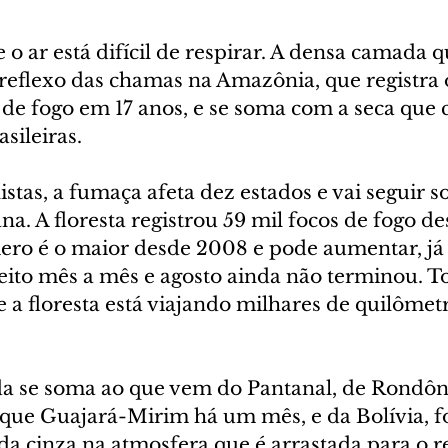
e o ar está difícil de respirar. A densa camada 
 reflexo das chamas na Amazônia, que registra 
de fogo em 17 anos, e se soma com a seca que c
sileiras.
stas, a fumaça afeta dez estados e vai seguir so
na. A floresta registrou 59 mil focos de fogo de
ero é o maior desde 2008 e pode aumentar, já 
eito mês a mês e agosto ainda não terminou. To
a floresta está viajando milhares de quilômetr
a se soma ao que vem do Pantanal, de Rondôn
que Guajará-Mirim há um mês, e da Bolívia, 
 cinza na atmosfera que é arrastada para o re