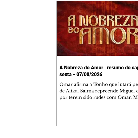
A Nobreza do Amor | resumo do cap
sexta - 07/08/2026
Omar afirma a Tonho que lutará p
de Alika. Salma repreende Miguel 
por terem sido rudes com Omar. M
Helena aconselha Manoel sobre se
namoro com Ana Maria. Pressiona
Bakari revela a Jendal que Chinua 
em terras inimigas. Omar pede que
acompanhe até a agência bancária
alerta Dumi, Akin e Ladisa sobre as