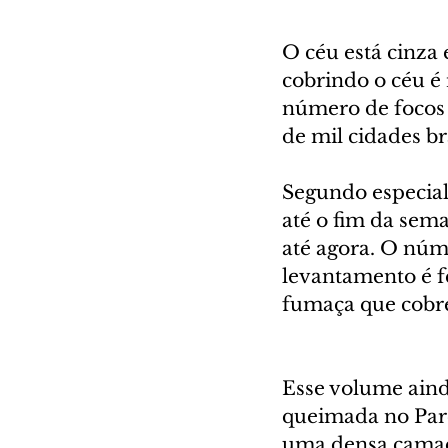
O céu está cinza 
cobrindo o céu é
número de focos 
de mil cidades bra
Segundo especiali
até o fim da sema
até agora. O núm
levantamento é f
fumaça que cobre 
Esse volume aind
queimada no Par
uma densa camada