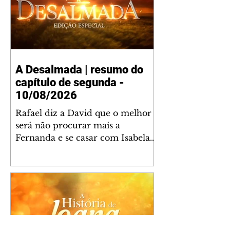
A Desalmada | resumo do
capítulo de segunda -
10/08/2026
Rafael diz a David que o melhor
será não procurar mais a
Fernanda e se casar com Isabela.
Júlia diz a Otávio que sua esposa
desconfia que ele tem uma
amante. Diante do túmulo de
Santiago, Fernanda diz que quer
justiça para ele mas, ao mesmo
tempo, se apaixonou por Rafael.
Martina critica David por ainda