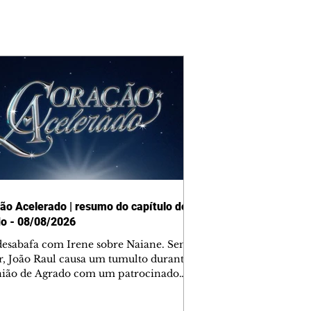
ão Acelerado | resumo do capítulo de
o - 08/08/2026
desabafa com Irene sobre Naiane. Sem
r, João Raul causa um tumulto durante
nião de Agrado com um patrocinador.
orienta Osmar a seguir Cinara, que
be a movimentação e alerta Ronei.