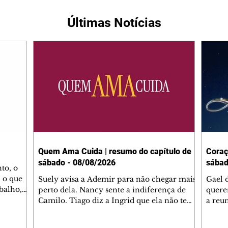
Últimas Notícias
Quem Ama Cuida | resumo do capítulo de
Coraç
sábado - 08/08/2026
sábad
to, o
 o que
Suely avisa a Ademir para não chegar mais
Gael 
balho,
perto dela. Nancy sente a indiferença de
quere
studo
Camilo. Tiago diz a Ingrid que ela não tem
a reu
da nossa
competência para presidir a joalheria.
Zilá 
miliano
André conta a Pedro que a associação de
perce