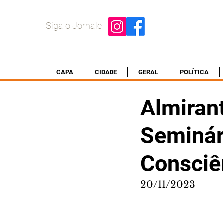
Siga o Jornale
CAPA
CIDADE
GERAL
POLÍTICA
Almirant
Seminár
Consciê
20/11/2023