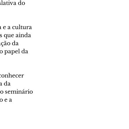
lativa do 
 e a cultura 
is que ainda 
ção da 
o papel da 
conhecer 
a da 
 o seminário 
 e a 