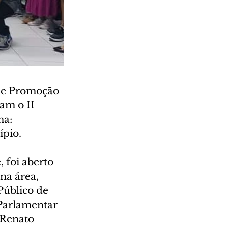
de Promoção 
am o II 
a: 
ípio.
 foi aberto 
na área, 
Público de 
Parlamentar 
 Renato 