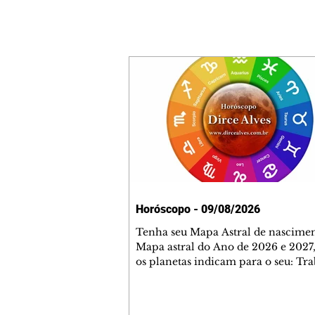
Horóscopo - 09/08/2026
Tenha seu Mapa Astral de nascimen
Mapa astral do Ano de 2026 e 2027,
os planetas indicam para o seu: Tra
Amor, Dinheiro, Saúde e Família. E
com 35 páginas. Adquira já através 
loja virtual ou na loja física: rua E