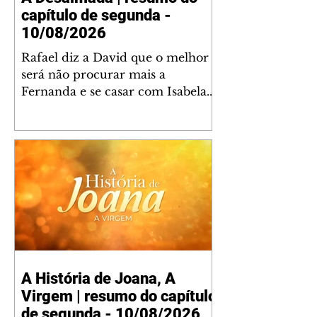
capítulo de segunda -
10/08/2026
Rafael diz a David que o melhor
será não procurar mais a
Fernanda e se casar com Isabela.
Júlia diz a Otávio que sua esposa
desconfia que ele tem uma
amante. Diante do túmulo de
Santiago, Fernanda diz que quer
justiça para ele mas, ao mesmo
tempo, se apaixonou por Rafael.
Martina critica David por ainda
não conhecer Clara e Sandra.
Fernanda confessa a Joana que
não consegue parar de pensar em
A História de Joana, A
Rafael. Isabela e Rafael garantem
Virgem | resumo do capítulo
a Júlia que já está tudo pronto
para o casamento q
de segunda - 10/08/2026