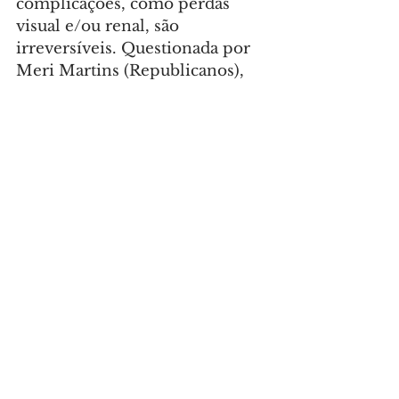
complicações, como perdas 
visual e/ou renal, são 
irreversíveis. Questionada por 
Meri Martins (Republicanos), 
ela chamou a atenção, 
novamente, ao 
combate à 
obesidade
 e à conscientização 
sobre os 
rótulos dos alimentos
. 
“
Crianças obesas
 também 
podem ter diabetes tipo 2, […] já 
virou, também, um 
motivo de 
alerta
 para nós”, mencionou 
Nazário em resposta a Marcos 
Vieira (PDT).
À vereadora 
Rafaela 
Lupion
 (PSD), a convidada 
disse que 
o IPD está atento à 