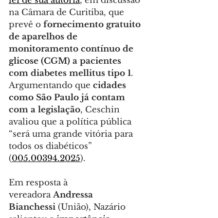
lei de sua autoria
, em discussão 
na Câmara de Curitiba, que 
prevê o 
fornecimento gratuito 
de
aparelhos de 
monitoramento contínuo de 
glicose (CGM) a pacientes 
com diabetes mellitus tipo 1
. 
Argumentando que 
cidades 
como São Paulo já contam 
com a legislação
, Ceschin 
avaliou que a política pública 
“será uma grande vitória para 
todos os diabéticos” 
(
005.00394.2025
).
Em resposta à 
vereadora 
Andressa 
Bianchessi
 (União), Nazário 