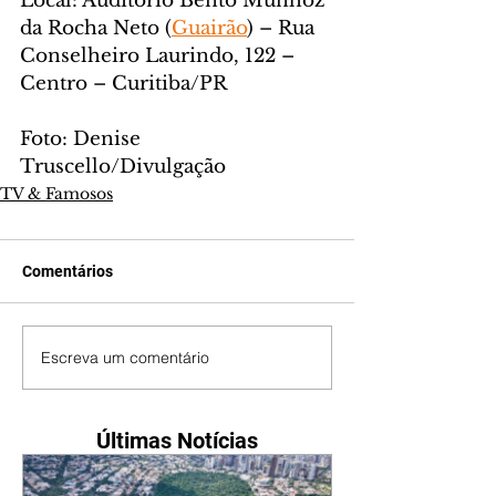
Local: Auditório Bento Munhoz 
da Rocha Neto (
Guairão
) – Rua 
Conselheiro Laurindo, 122 – 
Centro – Curitiba/PR
Foto: Denise 
Truscello/Divulgação
TV & Famosos
Comentários
Escreva um comentário
Últimas Notícias