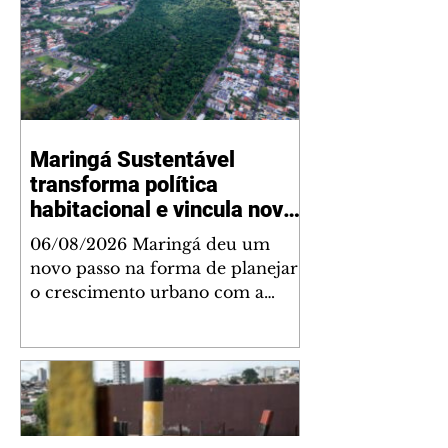
Maringá Sustentável
transforma política
habitacional e vincula novos
empreendimentos a
06/08/2026 Maringá deu um
melhorias para a cidade
novo passo na forma de planejar
o crescimento urbano com a
sanção da Lei Complementar nº
1.544, que institui o Programa
Maringá Sustentável. A nova
legislação estabelece regras para a
criação de Zonas Especiais de
Interesse Social (Zeis) e cria um