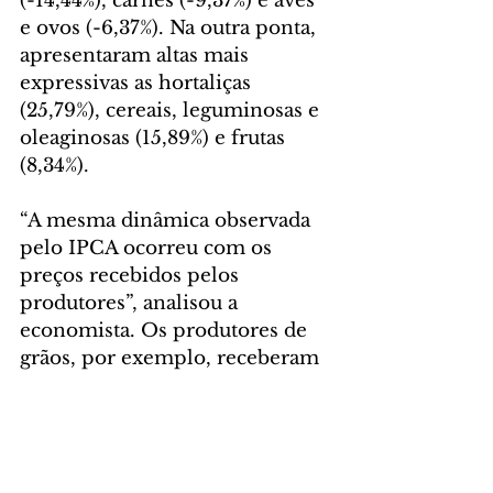
(-14,44%), carnes (-9,37%) e aves 
e ovos (-6,37%). Na outra ponta, 
apresentaram altas mais 
expressivas as hortaliças 
(25,79%), cereais, leguminosas e 
oleaginosas (15,89%) e frutas 
(8,34%).
“A mesma dinâmica observada 
pelo IPCA ocorreu com os 
preços recebidos pelos 
produtores”, analisou a 
economista. Os produtores de 
grãos, por exemplo, receberam 
em média 19,5% a menos pela 
saca do que em 2022. Nas 
carnes bovina, suína e de frango 
o preço foi 13,2% inferior na 