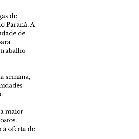
as de 
o Paraná. A 
idade de 
para 
trabalho 
na semana, 
nidades 
.
a maior 
ostos. 
a oferta de 