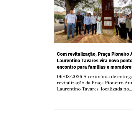
Com revitalização, Praça Pioneiro 
Laurentino Tavares vira novo pont
encontro para famílias e moradore
Jardim Liberdade
06/08/2026 A cerimônia de entreg
revitalização da Praça Pioneiro An
Laurentino Tavares, localizada no
cruzamento da Avenida dos Palma
as ruas Laudelino Pedro da Silva e 
Chrisóstomo Capinan, no Jardim
Liberdade, ocorreu nesta quinta-fei
espaço recebeu melhorias que amp
opções de lazer e convivência da
Contato comercial