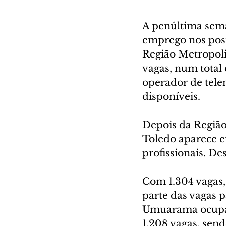
A penúltima sema
emprego nos post
Região Metropoli
vagas, num total 
operador de telem
disponíveis.
Depois da Região
Toledo aparece e
profissionais. De
Com 1.304 vagas,
parte das vagas p
Umuarama ocupa a
1.208 vagas, send