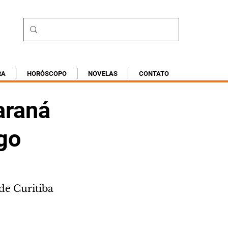
RA
HORÓSCOPO
NOVELAS
CONTATO
araná
go
de Curitiba