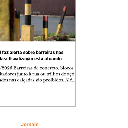
 faz alerta sobre barreiras nas
das: fiscalização está atuando
/2026 Barreiras de concreto, blocos
tadores junto à rua ou trilhos de aço
lados nas calçadas são proibidos. Além
rem obstáculos para a livre circulação
destres, essas estruturas podem causar
rar acidentes de trânsito — e os
ietários dos imóveis podem ser
sabilizados. O alerta é do Instituto de
isa e Planejamento de Ponta Grossa
), que está intensificando a
Siga
Jornale