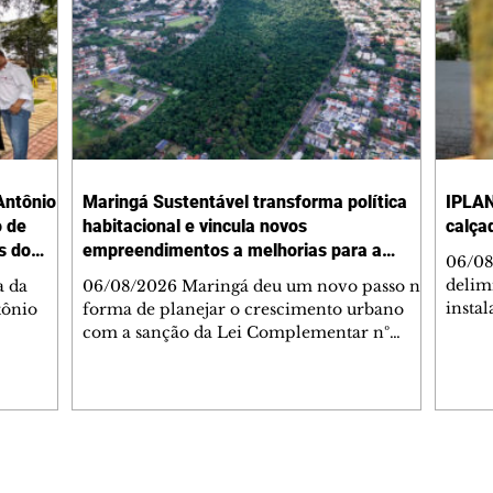
Antônio
Maringá Sustentável transforma política
IPLAN
o de
habitacional e vincula novos
calça
s do
empreendimentos a melhorias para a
06/08
cidade
delimi
a da
06/08/2026 Maringá deu um novo passo na
insta
tônio
forma de planejar o crescimento urbano
de se
com a sanção da Lei Complementar nº
de pe
res com
1.544, que institui o Programa Maringá
ou pio
Dr.
Sustentável. A nova legislação estabelece
propr
regras para a criação de Zonas Especiais de
respon
ra, 6. O
Interesse Social (Zeis) e cria um modelo
Pesqu
liam as
que une produção de moradias, ocupação
(IPLAN
inteligente do território e melhorias que
Editorias
Editais Certificados