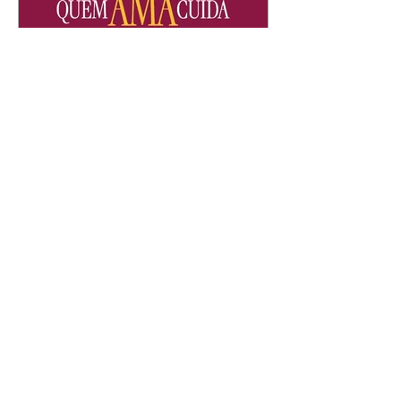
Quem Ama Cuida | resumo
do capítulo de quinta -
06/08/2026
Pedro percebe que Bruna tomou
um remédio para dormir. Joel
demonstra interesse por Adriana.
Fernando elogia Mau Mau. Bia
não gosta quando Brigitte e
Rafael se sentam à mesa com ela
e César, atrapalhando o jantar
romântico do casal. Bruna se
aproveita da preocupação de
Pedro com sua saúde para