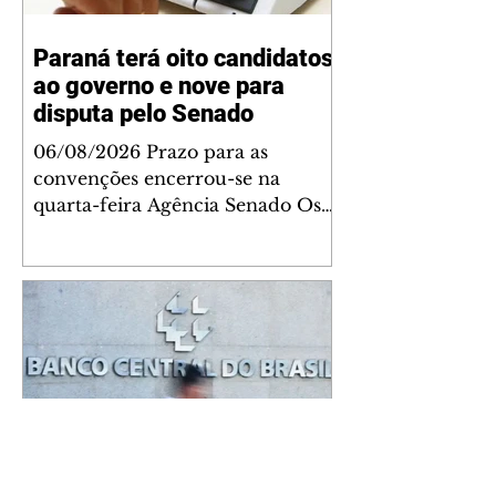
Paraná terá oito candidatos
ao governo e nove para
disputa pelo Senado
06/08/2026 Prazo para as
convenções encerrou-se na
quarta-feira Agência Senado Os
partidos e federações encerraram
nesta quarta-feira (5) o período de
convenções partidárias e
definiram os nomes que
disputarão as eleições
majoritárias no Paraná. Ao todo,
oito candidatos vão concorrer ao
Governo do Estado e nove nomes
foram homologados para a
disputa pelas duas vagas ao