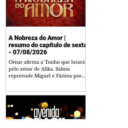
A Nobreza do Amor |
resumo do capítulo de sexta
- 07/08/2026
Omar afirma a Tonho que lutará
pelo amor de Alika. Salma
repreende Miguel e Fátima por
terem sido rudes com Omar.
Maria Helena aconselha Manoel
sobre seu namoro com Ana
Maria. Pressionado, Bakari revela
a Jendal que Chinua esteve em
terras inimigas. Omar pede que
Alika o acompanhe até a agência