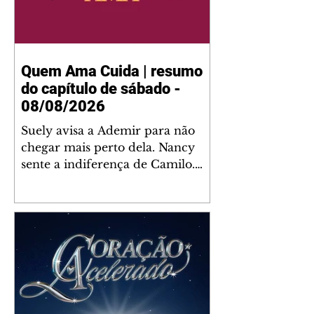
Quem Ama Cuida | resumo
do capítulo de sábado -
08/08/2026
Suely avisa a Ademir para não
chegar mais perto dela. Nancy
sente a indiferença de Camilo.
Tiago diz a Ingrid que ela não
tem competência para presidir a
joalheria. André conta a Pedro
que a associação de advogados
expulsou Ademir. Laurentino
contrata Adriana para servir no
restaurante. Adriana vê Pedro e
Bruna no restaurante. Bruna