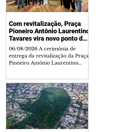
Com revitalização, Praça
Pioneiro Antônio Laurentino
Tavares vira novo ponto de
encontro para famílias e
06/08/2026 A cerimônia de
moradores do Jardim
entrega da revitalização da Praça
Liberdade
Pioneiro Antônio Laurentino
Tavares, localizada no
cruzamento da Avenida dos
Palmares com as ruas Laudelino
Pedro da Silva e Dr. Chrisóstomo
Capinan, no Jardim Liberdade,
ocorreu nesta quinta-feira, 6. O
espaço recebeu melhorias que
ampliam as opções de lazer e
convivência da comunidade,