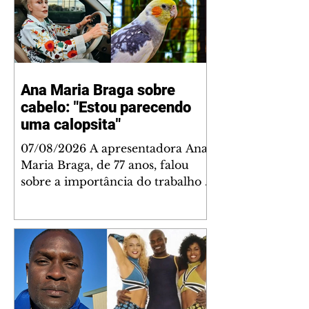
Ana Maria Braga sobre
cabelo: "Estou parecendo
uma calopsita"
07/08/2026 A apresentadora Ana
Maria Braga, de 77 anos, falou
sobre a importância do trabalho e
o que ele representa em sua vida.
A veterana chegou à TV Globo
em 1999 e continua fazendo
sucesso no período matinal. A
comunicadora global começou o
papo descontraído, gravado por
seu esposo, o jornalista Fábio