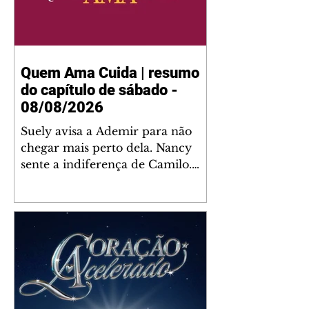
Quem Ama Cuida | resumo
do capítulo de sábado -
08/08/2026
Suely avisa a Ademir para não
chegar mais perto dela. Nancy
sente a indiferença de Camilo.
Tiago diz a Ingrid que ela não
tem competência para presidir a
joalheria. André conta a Pedro
que a associação de advogados
expulsou Ademir. Laurentino
contrata Adriana para servir no
restaurante. Adriana vê Pedro e
Bruna no restaurante. Bruna