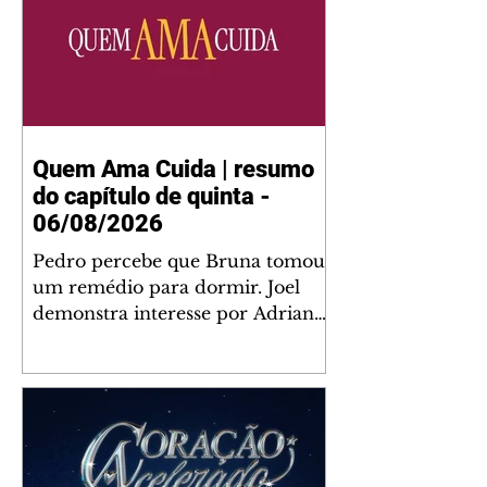
Quem Ama Cuida | resumo
do capítulo de quinta -
06/08/2026
Pedro percebe que Bruna tomou
um remédio para dormir. Joel
demonstra interesse por Adriana.
Fernando elogia Mau Mau. Bia
não gosta quando Brigitte e
Rafael se sentam à mesa com ela
e César, atrapalhando o jantar
romântico do casal. Bruna se
aproveita da preocupação de